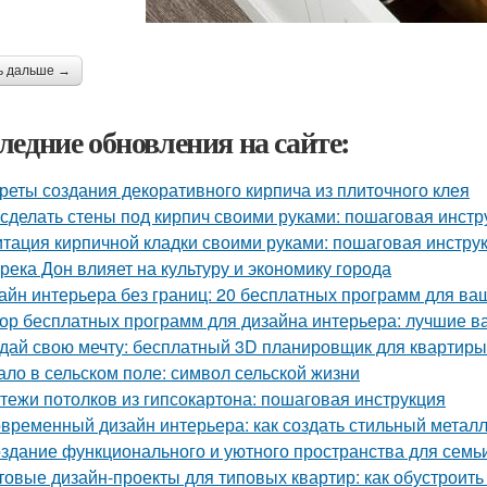
ь дальше →
ледние обновления на сайте:
реты создания декоративного кирпича из плиточного клея
 сделать стены под кирпич своими руками: пошаговая инстр
тация кирпичной кладки своими руками: пошаговая инстру
 река Дон влияет на культуру и экономику города
айн интерьера без границ: 20 бесплатных программ для ва
ор бесплатных программ для дизайна интерьера: лучшие 
дай свою мечту: бесплатный 3D планировщик для квартиры
ало в сельском поле: символ сельской жизни
тежи потолков из гипсокартона: пошаговая инструкция
временный дизайн интерьера: как создать стильный метал
здание функционального и уютного пространства для семь
товые дизайн-проекты для типовых квартир: как обустроить