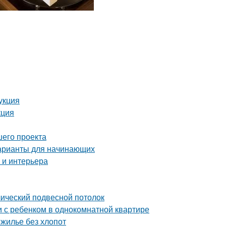
укция
кция
шего проекта
варианты для начинающих
 и интерьера
лический подвесной потолок
и с ребенком в однокомнатной квартире
 жилье без хлопот