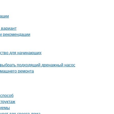
дации
 вариант
 и рекомендации
дство для начинающих
 выбрать подходящий дренажный насос
домашнего ремонта
 способ
структаж
риемы
цвет для своего дома