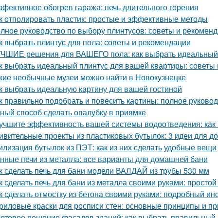
фективное обогрев гаража: печь длительного горения
к отполировать пластик: простые и эффективные методы
лное руководство по выбору плинтусов: советы и рекомен
к выбрать плинтус для пола: советы и рекомендации
ЧШИЕ решения для ВАШЕГО пола: как выбрать идеальный
к выбрать идеальный плинтус для вашей квартиры: советы
кие необычные музеи можно найти в Новокузнецке
к выбрать идеальную картину для вашей гостиной
к правильно подобрать и повесить картины: полное руково
ный способ сделать опалубку в приямке
учшите эффективность вашей системы водоотведения: как
ивительные проекты из пластиковых бутылок: 3 идеи для 
илизация бутылок из ПЭТ: как из них сделать удобные вещи
нные печи из металла: все варианты для домашней бани
к сделать печь для бани модели ВАЛДАЙ из трубы 530 мм
к сделать печь для бани из металла своими руками: простой
к сделать отмостку из бетона своими руками: подробный ин
риловые краски для росписи стен: основные принципы и п
етовое решение фасадов зданий: как выбрать правильный 