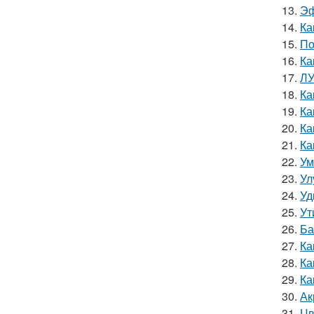
13.
Эф
14.
Ка
15.
По
16.
Ка
17.
ЛУ
18.
Ка
19.
Ка
20.
Ка
21.
Ка
22.
Ум
23.
Ул
24.
Уд
25.
Ут
26.
Ба
27.
Ка
28.
Ка
29.
Ка
30.
Ак
31.
Цв