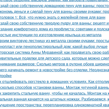
здай свою собственную домашнюю пену для ванны: простой
кономь деньги и сделай пену для ванны своими руками: пр
головок 1: Всё, что нужно знать о желейной пенe для ванн
здай свою собственную твердую пудру для ванны: рецепт и
здание комфортного дома из профлиста: советами и подск
остые инструкции по изготовлению крыльца из металла
роим винтовую лестницу из металла своими руками: прост
нопласт или пенополистирольный дом: какой выбор лучше
торская система Анны Муравиной: как продвигать свою раб
ивительные поделки для детского сада, которые можно сде
нимание размеров: Сколько метров в рулоне обоев ширино
чего начинать ремонт в новостройке без отделки. Неодноз
тройке
к отшлифовать оргстекло в домашних условиях. Как отполи
сколько способов установки ванны. Монтаж чугунной ванны
к закрепить стальную ванну, чтобы не качалась. Монтаж на 
альная ванная качается на штатных ножках. Разбираемся, к
учшение пространства: перепланировка однокомнатной ква