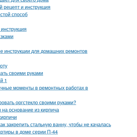
 рецепт и инструкция
остой способ
 инструкция
азками
ые инструкции для домашних ремонтов
оту
лать своими руками
й 1
начные моменты в ремонтных работах в
ровать оргстекло своими руками?
 на основание из кирпича
кирпичи
ак закрепить стальную ванну, чтобы не качалась
ртиры в доме серии П-44