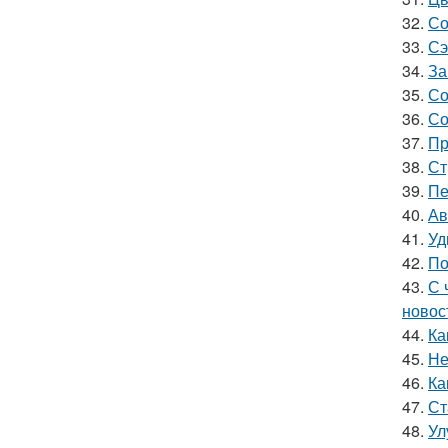
32.
Со
33.
Сэ
34.
За
35.
Со
36.
Со
37.
Пр
38.
Ст
39.
Пе
40.
Ав
41.
Уд
42.
По
43.
С 
новос
44.
Ка
45.
Не
46.
Ка
47.
Ст
48.
Ул