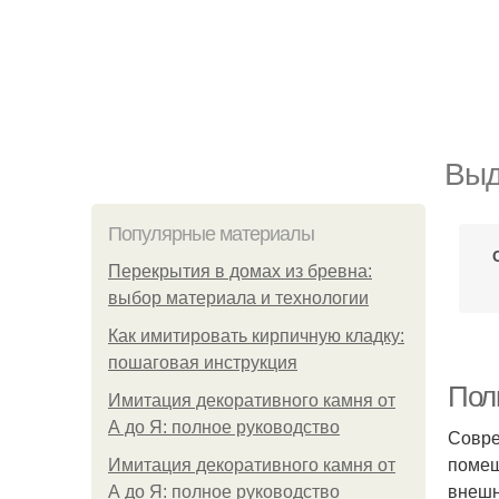
Выд
Популярные материалы
Перекрытия в домах из бревна:
выбор материала и технологии
Как имитировать кирпичную кладку:
пошаговая инструкция
Пол
Имитация декоративного камня от
А до Я: полное руководство
Совре
помещ
Имитация декоративного камня от
внешн
А до Я: полное руководство