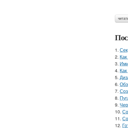
читат
Пос
1.
Сек
2.
Как
3.
Ими
4.
Как
5.
Диз
6.
Обз
7.
Соз
8.
Пуг
9.
Чер
10.
Со
11.
Со
12.
Го