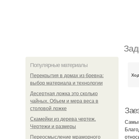
Зад
Популярные материалы
Ход
Перекрытия в домах из бревна:
выбор материала и технологии
Десертная ложка это сколько
чайных. Объем и мера веса в
столовой ложке
Зае
Скамейки из дерева чертеж.
Самым
Чертежи и размеры
Благо
относ
Переосмысление мраморного