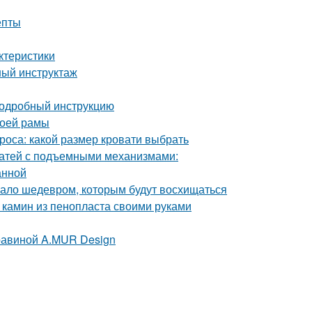
епты
ктеристики
ный инструктаж
 подробный инструкцию
воей рамы
роса: какой размер кровати выбрать
ватей с подъемными механизмами:
анной
угало шедевром, которым будут восхищаться
 камин из пенопласта своими руками
равиной A.MUR Design