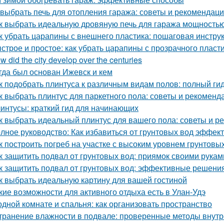
 выбрать печь для отопления гаража: советы и рекомендац
к выбрать идеальную дровяную печь для гаража мощностью
к убрать царапины с внешнего пластика: пошаговая инстру
строе и простое: как убрать царапины с прозрачного пласт
w did the city develop over the centuries
гда был основан Ижевск и кем
к подобрать плинтуса к различным видам полов: полный ги
к выбрать плинтус для паркетного пола: советы и рекоменд
интусы: краткий гид для начинающих
к выбрать идеальный плинтус для вашего пола: советы и р
лное руководство: Как избавиться от грунтовых вод эффек
к построить погреб на участке с высоким уровнем грунтовы
к защитить подвал от грунтовых вод: приямок своими рукам
к защитить подвал от грунтовых вод: эффективные решени
к выбрать идеальную картину для вашей гостиной
кие возможности для активного отдыха есть в Улан-Удэ
одной комнате и спальня: как организовать пространство
транение влажности в подвале: проверенные методы внут