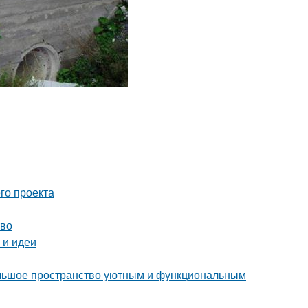
го проекта
тво
 и идеи
ольшое пространство уютным и функциональным