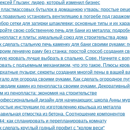
ексей Глызин: лидер, который изменил бизнес
 пластмассовых бутылок в домашнюю утварь: простые рец
к правильно установить вентиляцию в погребе под гаражом
бор сетки для затирки шпаклевки: основные типы и их хара
ройте свою собственную печь для бани из металла: подроб
нопласт и плиты: идеальный союз для строительства дома
к сделать стальную печь каменку для бани своими руками:
роим ленивую раму без станка: простой способ создания с
кую кровать лучше выбрать в спальню. Сове. Начните с воп
овать с подъемным механизмом, что это такое. Плюсы кро
рхатные пузыри: секреты создания многой пены в вашей в
гало для огорода своими руками. Как сделать огородное п
зводим камин из пенопласта своими руками. Декоративный
м из пенопласта: экономия на строительстве
офессиональный дизайн для начинающих: школа Анны му
остые инструкции по изготовлению крыльца из металла
авильная отмостка из бетона. Соотношение компонентов
44: как спланировать и перепланировать комнату
к сделать круглый годный профит с "колом веси"