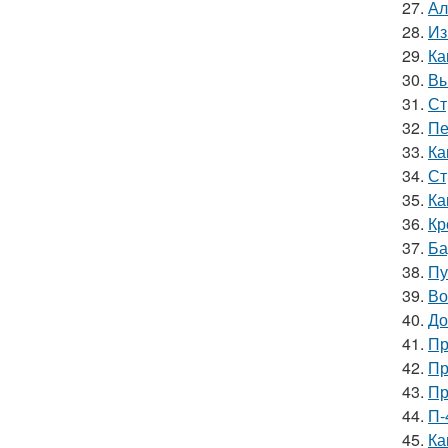
27.
Ал
28.
Из
29.
Ка
30.
Вы
31.
Ст
32.
Пе
33.
Ка
34.
Ст
35.
Ка
36.
Кр
37.
Ба
38.
Пу
39.
Во
40.
До
41.
Пр
42.
Пр
43.
Пр
44.
П-
45.
Ка