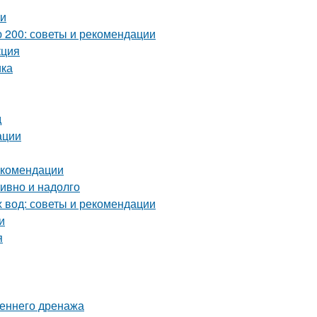
ии
 200: советы и рекомендации
кция
ика
д
ации
екомендации
тивно и надолго
х вод: советы и рекомендации
и
я
реннего дренажа