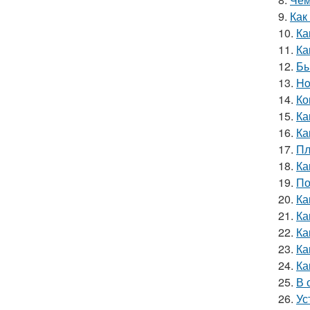
9.
Как
10.
Ка
11.
Ка
12.
Бы
13.
Ho
14.
Ко
15.
Ка
16.
Ка
17.
Пл
18.
Ка
19.
По
20.
Ка
21.
Ка
22.
Ка
23.
Ка
24.
Ка
25.
В 
26.
Ус