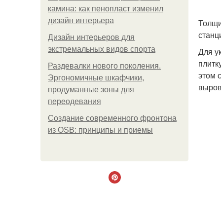
камина: как пенопласт изменил
дизайн интерьера
Толщи
станц
Дизайн интерьеров для
экстремальных видов спорта
Для у
плитк
Раздевалки нового поколения.
этом 
Эргономичные шкафчики,
выров
продуманные зоны для
переодевания
Создание современного фронтона
из OSB: принципы и приемы