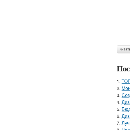
читат
Пос
1.
ТОП
2.
Мон
3.
Соз
4.
Диз
5.
Бюд
6.
Диз
7.
Луч
8.
Чем