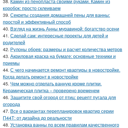
38.
Камин из пенопласта своими руками. Камин из
коробок: просто склеиваем
39.
Секреты создания домашней пены для ванны:
простой и эффективный способ
40.
Взгляд на жизнь Анны муравиной: богатство осени
41.
Сделай сам: интересные проекты для детей и
родителей
42.
Рулоны обоев: размеры и расчет количества метров
43.
Акриловая краска на бумаге: основные техники и
приемы
44.
С чего начинается ремонт квартиры в новостройке.
Когда делать ремонт в новостройке
45.
Чем можно отделать ванную кроме плитки.
Керамическая плитка – проверено временем
46.
Защитите свой огород от птиц: рецепт пугала для
огорода
47.
Все о вариантах перепланировок квартир серии
П44Т: от дизайна до реальности
48.
Установка ванны по всем правилам качественного