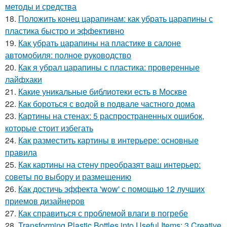
методы и средства
18.
Положить конец царапинам: как убрать царапины с
пластика быстро и эффективно
19.
Как убрать царапины на пластике в салоне
автомобиля: полное руководство
20.
Как я убрал царапины с пластика: проверенные
лайфхаки
21.
Какие уникальные библиотеки есть в Москве
22.
Как бороться с водой в подвале частного дома
23.
Картины на стенах: 5 распространенных ошибок,
которые стоит избегать
24.
Как разместить картины в интерьере: основные
правила
25.
Как картины на стену преобразят ваш интерьер:
советы по выбору и размещению
26.
Как достичь эффекта 'wow' с помощью 12 лучших
приемов дизайнеров
27.
Как справиться с проблемой влаги в погребе
28.
Transforming Plastic Bottles into Useful Items: 3 Creative