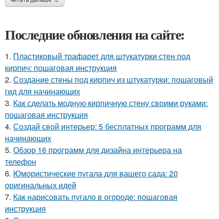
Последние обновления на сайте:
1.
Пластиковый трафарет для штукатурки стен под
кирпич: пошаговая инструкция
2.
Создание стены под кирпич из штукатурки: пошаговый
гид для начинающих
3.
Как сделать модную кирпичную стену своими руками:
пошаговая инструкция
4.
Создай свой интерьер: 5 бесплатных программ для
начинающих
5.
Обзор 16 программ для дизайна интерьера на
телефон
6.
Юмористические пугала для вашего сада: 20
оригинальных идей
7.
Как нарисовать пугало в огороде: пошаговая
инструкция