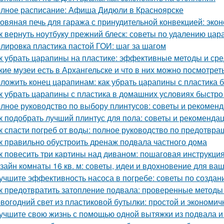
лное расписание: Афиша Дидюли в Красноярске
овяная печь для гаража с принудительной конвекцией: эк
к вернуть ноутбуку прежний блеск: советы по удалению цар
лировка пластика пастой ГОИ: шаг за шагом
к убрать царапины на пластике: эффективные методы и сре
кие музеи есть в Архангельске и что в них можно посмотрет
ложить конец царапинам: как убрать царапины с пластика 
к убрать царапины с пластика в домашних условиях быстр
лное руководство по выбору плинтусов: советы и рекомен
к подобрать лучший плинтус для пола: советы и рекоменда
к спасти погреб от воды: полное руководство по предотв
к правильно обустроить дренаж подвала частного дома
к повесить три картины над диваном: пошаговая инструкци
зайн комнаты 16 кв. м: советы, идеи и вдохновение для ва
учшите эффективность насоса в погребе: советы по созда
к предотвратить затопление подвала: проверенные методы
вогодний свет из пластиковой бутылки: простой и экономич
учшите свою жизнь с помощью одной вытяжки из подвала и