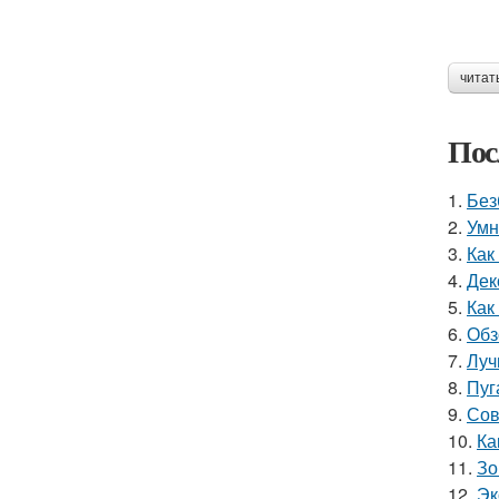
читат
Пос
1.
Без
2.
Умн
3.
Как
4.
Дек
5.
Как
6.
Обз
7.
Луч
8.
Пуг
9.
Сов
10.
Ка
11.
Зо
12.
Эк