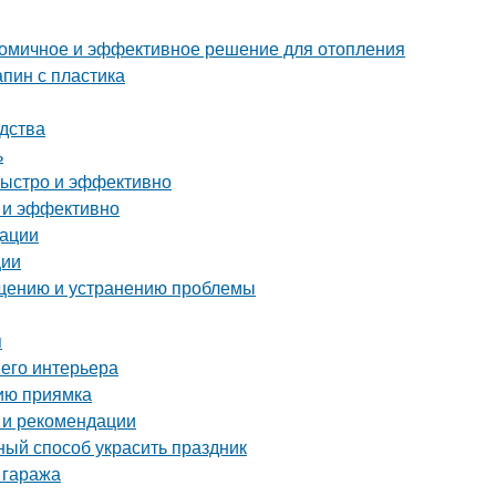
ономичное и эффективное решение для отопления
апин с пластика
дства
ь
быстро и эффективно
о и эффективно
дации
ции
ращению и устранению проблемы
я
шего интерьера
нию приямка
 и рекомендации
ный способ украсить праздник
 гаража