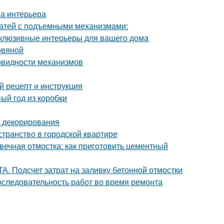
на интерьера
ватей с подъемными механизмами:
склюзивные интерьеры для вашего дома
овяной
овидности механизмов
 рецепт и инструкция
ый год из коробки
и декорирования
странство в городской квартире
вечная отмостка: как приготовить цементный
. Подсчет затрат на заливку бетонной отмостки
оследовательность работ во время ремонта