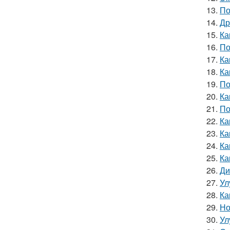
13.
По
14.
Др
15.
Ка
16.
По
17.
Ка
18.
Ка
19.
По
20.
Ка
21.
По
22.
Ка
23.
Ка
24.
Ка
25.
Ка
26.
Ди
27.
Ул
28.
Ка
29.
Но
30.
Ул