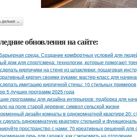
ь дальше →
ледние обновления на сайте:
барьерная среда. Создание комфортных условий для люде
ый дом для спортсмена: технологии, которые помогают тре
 сделать кирпичики на стене из шпаклевки: пошаговая инст
оративный кирпич своими руками: мастер-класс для начин
 сделать имитацию кирпичной стены: 10 стильных примеров
ор 5 лучших программ 2025 года
шие программы для дизайна интерьеров: подборка для на
ало на поле старой деревни: символ сельской жизни
ременный дизайн комнаты в однокомнатной квартире 20: ст
к сделать однокомнатную квартиру стильной и функционал
нируйте пространство с нами: 70 креативных решений для
ономичная печь для гаража: как сэкономить на отоплении