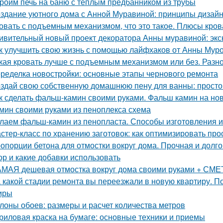
роим печь на баню с теплым предбанником из трубы
здание уютного дома с Анной Муравиной: принципы дизай
овать с подъемным механизмом, что это такое. Плюсы кро
ивительный новый проект декоратора Анны муравиной: эк
к улучшить свою жизнь с помощью лайфхаков от Анны Мур
кая кровать лучше с подъемным механизмом или без. Разн
ределка новостройки: основные этапы чернового ремонта
здай свою собственную домашнюю пену для ванны: простой
к сделать фальш-камин своими руками. Фальш камин на нов
мин своими руками из пеноплекса схема
лаем фальш-камин из пенопласта. Способы изготовления 
стер-класс по хранению заготовок: как оптимизировать про
опорции бетона для отмостки вокруг дома. Прочная и долго
ор и какие добавки использовать
МАЯ дешевая отмостка вокруг дома своими руками + СМЕТА
 какой стадии ремонта вы переезжали в новую квартиру. П
иры
лоны обоев: размеры и расчет количества метров
риловая краска на бумаге: основные техники и приемы