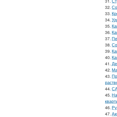
31.
Ст
32.
Со
33.
Кр
34.
Уд
35.
Ка
36.
Ка
37.
Пе
38.
Со
39.
Ка
40.
Ка
41.
Де
42.
Ма
43.
Пр
раств
44.
СА
45.
На
кварт
46.
Ру
47.
Ак