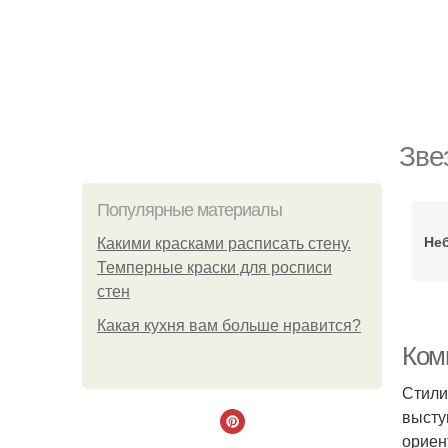
Зве
Популярные материалы
Не
Какими красками расписать стену.
Темперные краски для росписи
стен
Какая кухня вам больше нравится?
Комн
Стили
высту
ориен