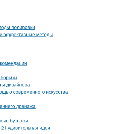
етоды полировки
е и эффективные методы
екомендации
 борьбы
еты дизайнера
мощью современного искусства
реннего дренажа
овые бутылки
 21 удивительная идея