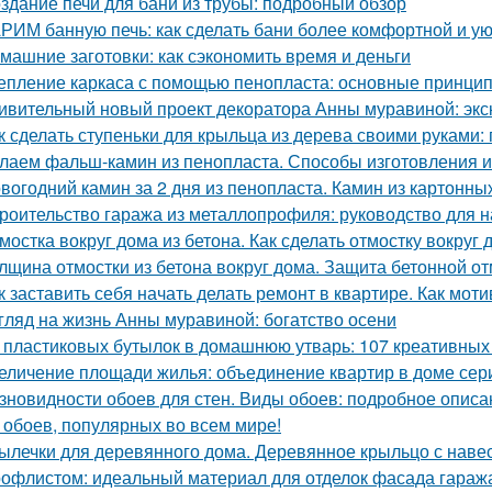
здание печи для бани из трубы: подробный обзор
РИМ банную печь: как сделать бани более комфортной и у
машние заготовки: как сэкономить время и деньги
епление каркаса с помощью пенопласта: основные принци
ивительный новый проект декоратора Анны муравиной: эк
к сделать ступеньки для крыльца из дерева своими руками:
лаем фальш-камин из пенопласта. Способы изготовления 
вогодний камин за 2 дня из пенопласта. Камин из картонны
роительство гаража из металлопрофиля: руководство для
мостка вокруг дома из бетона. Как сделать отмостку вокруг
лщина отмостки из бетона вокруг дома. Защита бетонной о
к заставить себя начать делать ремонт в квартире. Как мот
гляд на жизнь Анны муравиной: богатство осени
 пластиковых бутылок в домашнюю утварь: 107 креативных
еличение площади жилья: объединение квартир в доме сер
зновидности обоев для стен. Виды обоев: подробное описан
 обоев, популярных во всем мире!
ылечки для деревянного дома. Деревянное крыльцо с наве
офлистом: идеальный материал для отделок фасада гараж