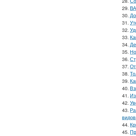
28.
Со
29.
ВА
30.
До
31.
Ут
32.
Уд
33.
Ка
34.
Де
35.
Но
36.
Ст
37.
От
38.
То
39.
Ка
40.
Вз
41.
Из
42.
Ув
43.
Ра
видов
44.
Кр
45.
Пр