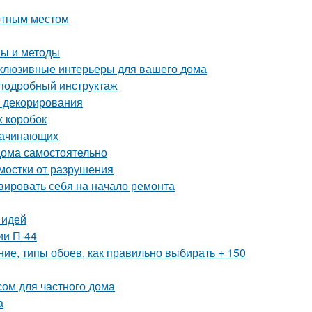
ютным местом
пы и методы
склюзивные интерьеры для вашего дома
 подробный инструктаж
и декорирования
х коробок
 начинающих
 дома самостоятельно
тмостки от разрушения
ивировать себя на начало ремонта
 идей
ии П-44
ие, типы обоев, как правильно выбирать + 150
сом для частного дома
а