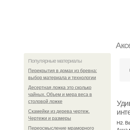
Акс
Популярные материалы
Перекрытия в домах из бревна:
выбор материала и технологии
Десертная ложка это сколько
чайных. Объем и мера веса в
столовой ложке
Уди
инт
Скамейки из дерева чертеж.
Чертежи и размеры
H2. В
Переосмысление мраморного
Анна 