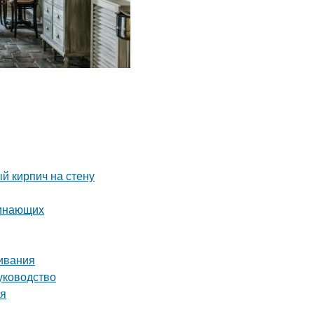
й кирпич на стену
чинающих
ивания
уководство
ия