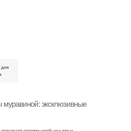
 для
а
ы муравиной: эксклюзивные
да поражает своими необычными и