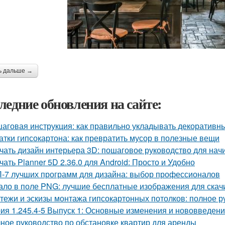
ь дальше →
ледние обновления на сайте:
аговая инструкция: как правильно укладывать декоративны
атки гипсокартона: как превратить мусор в полезные вещи
чать дизайн интерьера 3D: пошаговое руководство для на
чать Planner 5D 2.36.0 для Android: Просто и Удобно
-7 лучших программ для дизайна: выбор профессионалов
ало в поле PNG: лучшие бесплатные изображения для скач
тежи и эскизы монтажа гипсокартонных потолков: полное р
ия 1.245.4-5 Выпуск 1: Основные изменения и нововведен
ное руководство по обстановке квартир для аренды