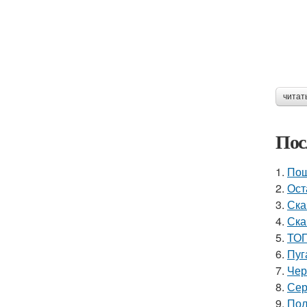
читат
Пос
1.
Пош
2.
Ост
3.
Ска
4.
Ска
5.
ТОП
6.
Пуг
7.
Чер
8.
Сер
9.
Пол