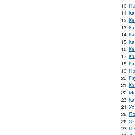
10.
Пе
11.
Ка
12.
Ка
13.
Ка
14.
Ка
15.
Ка
16.
Ка
17.
Ка
18.
Ка
19.
По
20.
Гр
21.
Ка
22.
Мо
23.
Ка
24.
Ус
25.
По
26.
Эк
27.
Пе