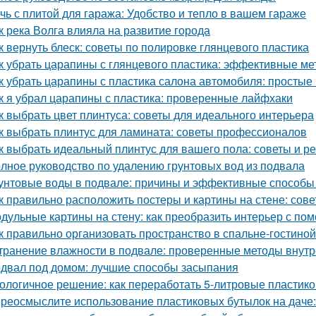
чь с плитой для гаража: Удобство и тепло в вашем гараже
к река Волга влияла на развитие города
к вернуть блеск: советы по полировке глянцевого пластика
к убрать царапины с глянцевого пластика: эффективные м
к убрать царапины с пластика салона автомобиля: просты
к я убрал царапины с пластика: проверенные лайфхаки
к выбрать цвет плинтуса: советы для идеального интерьера
к выбрать плинтус для ламината: советы профессионалов
к выбрать идеальный плинтус для вашего пола: советы и р
лное руководство по удалению грунтовых вод из подвала
унтовые воды в подвале: причины и эффективные способы
к правильно расположить постеры и картины на стене: сов
дульные картины на стену: как преобразить интерьер с по
к правильно организовать пространство в спальне-гостиной
транение влажности в подвале: проверенные методы внут
двал под домом: лучшие способы засыпания
ологичное решение: как переработать 5-литровые пластик
реосмыслите использование пластиковых бутылок на даче: