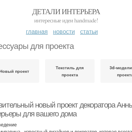
ДЕТАЛИ ИНТЕРЬЕРА
интересные идеи handmade!
главная
новости
статьи
ессуары для проекта
Текстиль для
3d-модели
Новый проект
проекта
проект
вительный новый проект декоратора Анн
ерьеры для вашего дома
ведение
муравина - известный дизайнер и декоратор, которая всег