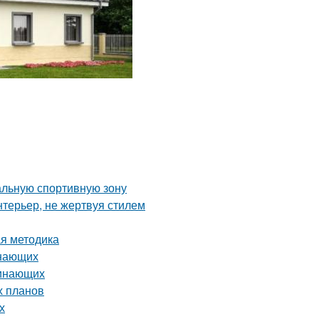
альную спортивную зону
нтерьер, не жертвуя стилем
ая методика
инающих
чинающих
х планов
х