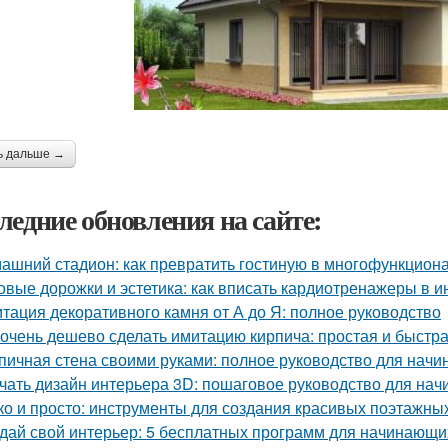
ь дальше →
ледние обновления на сайте:
ашний стадион: как превратить гостиную в многофункцион
овые дорожки и эстетика: как вписать кардиотренажеры в и
тация декоративного камня от А до Я: полное руководство
 очень дешево сделать имитацию кирпича: простая и быстр
пичная стена своими руками: полное руководство для нач
чать дизайн интерьера 3D: пошаговое руководство для на
ко и просто: инструменты для создания красивых поэтажны
дай свой интерьер: 5 бесплатных программ для начинающи