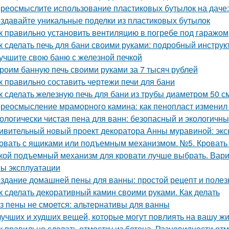
реосмыслите использование пластиковых бутылок на даче:
здавайте уникальные поделки из пластиковых бутылок
к правильно установить вентиляцию в погребе под гаражом
к сделать печь для бани своими руками: подробный инструк
учшите свою баню с железной печкой
роим банную печь своими руками за 7 тысяч рублей
к правильно составить чертежи печи для бани
к сделать железную печь для бани из трубы диаметром 50 с
реосмысление мраморного камина: как пенопласт изменил
ологически чистая пена для ванн: безопасный и экологичн
ивительный новый проект декоратора Анны муравиной: эк
овать с ящиками или подъемным механизмом. №5. Кроват
кой подъемный механизм для кровати лучше выбрать. Вар
ы эксплуатации
здание домашней пены для ванны: простой рецепт и поле
к сделать декоративный камин своими руками. Как делать
з пены не смоется: альтернативы для ванны
лучших и худших вещей, которые могут повлиять на вашу ж
к правильно сделать отмостку из бетона. Разновидности от