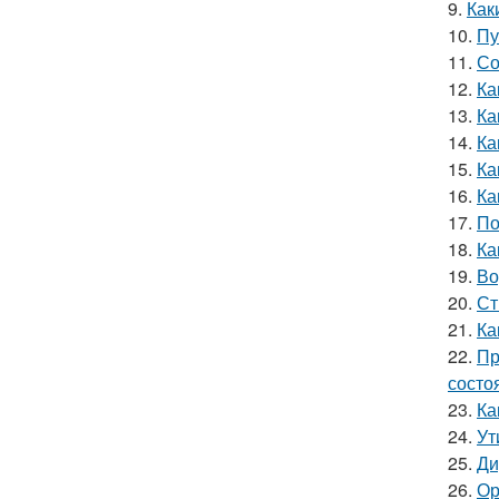
9.
Как
10.
Пу
11.
Со
12.
Ка
13.
Ка
14.
Ка
15.
Ка
16.
Ка
17.
По
18.
Ка
19.
Во
20.
Ст
21.
Ка
22.
Пр
состо
23.
Ка
24.
Ут
25.
Ди
26.
Ор