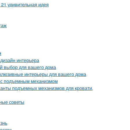
 21 удивительная идея
таж
м
 дизайн интерьера
ый выбор для вашего дома
склюзивные интерьеры для вашего дома
ь с подъемным механизмом
ианты подъемных механизмов для кровати,
зные советы
изнь
мосток