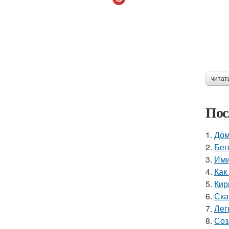
читат
Пос
1.
Дом
2.
Бег
3.
Ими
4.
Как
5.
Кир
6.
Ска
7.
Лег
8.
Соз