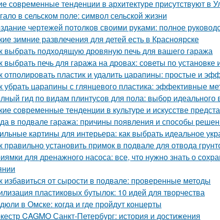
ие современные тенденции в архитектуре присутствуют в У
гало в сельском поле: символ сельской жизни
здание чертежей потолков своими руками: полное руковод
кие зимние развлечения для детей есть в Красноярске
к выбрать подходящую дровяную печь для вашего гаража
к выбрать печь для гаража на дровах: советы по установке 
к отполировать пластик и удалить царапины: простые и э
к убрать царапины с глянцевого пластика: эффективные м
лный гид по видам плинтусов для пола: выбор идеального 
кие современные тенденции в культуре и искусстве предс
да в подвале гаража: причины появления и способы реше
ильные картины для интерьера: как выбрать идеальное ук
к правильно установить примок в подвале для отвода грун
иямки для дренажного насоса: все, что нужно знать о сох
янии
к избавиться от сырости в подвале: проверенные методы
илизация пластиковых бутылок: 10 идей для творчества
дюли в Омске: когда и где пройдут концерты
кестр CAGMO Санкт-Петербург: история и достижения