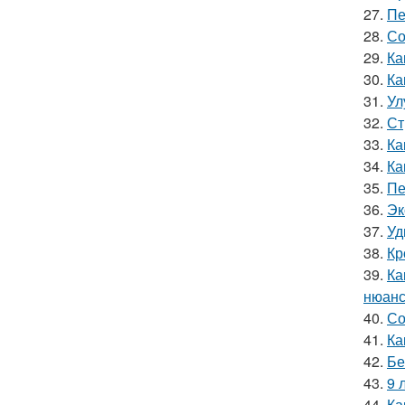
27.
Пе
28.
Со
29.
Ка
30.
Ка
31.
Ул
32.
Ст
33.
Ка
34.
Ка
35.
Пе
36.
Эк
37.
Уд
38.
Кр
39.
Ка
нюанс
40.
Со
41.
Ка
42.
Бе
43.
9 
44.
Ка