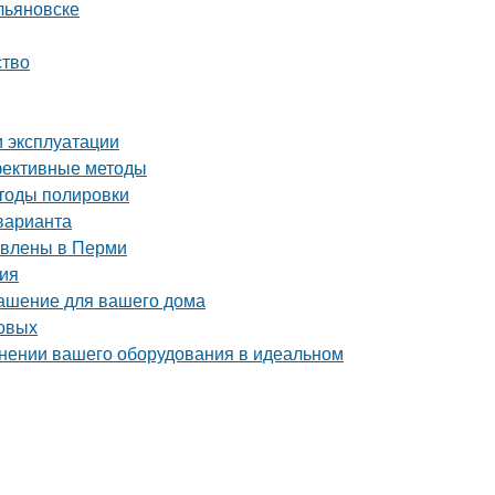
льяновске
ство
и эксплуатации
ффективные методы
етоды полировки
варианта
тавлены в Перми
ния
рашение для вашего дома
товых
ранении вашего оборудования в идеальном