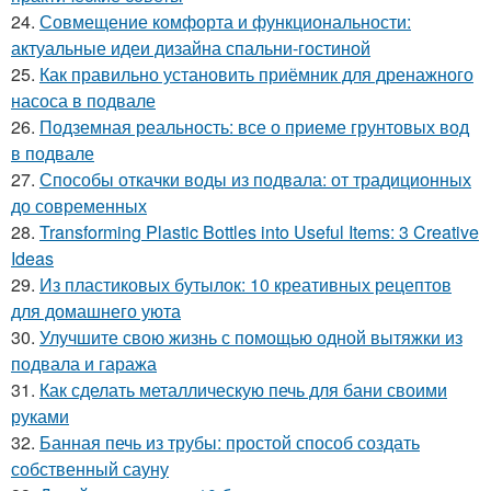
24.
Совмещение комфорта и функциональности:
актуальные идеи дизайна спальни-гостиной
25.
Как правильно установить приёмник для дренажного
насоса в подвале
26.
Подземная реальность: все о приеме грунтовых вод
в подвале
27.
Способы откачки воды из подвала: от традиционных
до современных
28.
Transforming Plastic Bottles into Useful Items: 3 Creative
Ideas
29.
Из пластиковых бутылок: 10 креативных рецептов
для домашнего уюта
30.
Улучшите свою жизнь с помощью одной вытяжки из
подвала и гаража
31.
Как сделать металлическую печь для бани своими
руками
32.
Банная печь из трубы: простой способ создать
собственный сауну