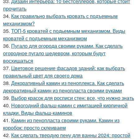
33.
Дизайн интерьера: 10 бестселлеров, которые стоит
прочитать
34.
Как правильно выбрать кровать с подъемным
механизмом?
35.
ТОП-5 кроватей с подьемным механизмом. Виды
кроватей с подъемным механизмом
36.
Пугало для огорода своими руками. Как сделать
огородное пугало шедевром, которым будут
восхищаться
37.
Цветовое решение фасадов зданий: как выбрать
правильный цвет для своего дома
38.
Декоративный камин из пеноплекса. Как сделать
декоративный камин из пенопласта своими руками
39.
Выбор красок для росписи стен: все, что нужно знать
40.
Новогодний фальш-камин с имитацией кирпичной
кладки. Виды фальш-каминов
41.
Камин из пенопласта своими руками. Камин из
коробок: просто склеиваем
42.
Как сделать твердую пену для ванны 2024: простой