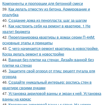
Компоненты и пропорции для бетонной смеси
39.
Как делать отмостку из бетона. Армирование и
опалубка
40.
Создание дома из пенопласта: шаг за шагом
41.
Как настроить себя на ремонт в квартире. 1 Не
хватит бюджета
42.
Перепланировка квартиры в домах серии П-44М:
основные этапы и принципы
43.
С чего начинается ремонт квартиры в новостройке.
Когда делать ремонт в новостройке
44.
Ванная без плитки на стенах. Дизайн ванной без
плитки на стенах
45.
Защитите свой огород от птиц: рецепт пугала для
огорода
46.
Создайте уникальный интерьер: роспись стен в
квартире своими руками
47.
Установка акриловой ванны и экран к ней. Установка
ванны на каркас
48.
Крепление акриловой ванны к стене. На ножки