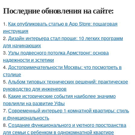
Последние обновления на сайте:
1.
Как опубликовать статью в App Store: пошаговая
инструкция
2.
Дизайн интерьера стал проще: 10 легких программ
для начинающих
3.
Узлы подвесного потолка Армстронг: основа
надежности и эстетики
4.
Достопримечательности Москвы: что посмотреть в
столице
5.
Альбом типовых технических решений: практическое
руководство для инженеров
6.
Какие исторические события наиболее значимо
повлияли на развитие Уфы
7.
Современный интерьер 1-комнатной квартиры: стиль
и функциональность
8.
Создание функционального и уютного пространства
для семьи с ребенком в однокомнатной квартире