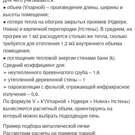
● объем (Vпарной) – произведение длины, ширины и
высоты помещения;
● потери тепла на обогрев закрытых проемов (Hдвери,
Hокна) и кирпичной перегородки (Hстены). В среднем, на
прогрев их 1 м2 расходуется столько же тепла, сколько
требуется для отопления 1,2 м3 внутреннего объема
помещения;
● поглощение тепловой энергии стенами бани (k).
Средний коэффициент для:
➢ неутепленного бревенчатого сруба – 1,6.
➢ утепленной деревянной стены – 1
➢ пароизоляции с фольгой, отражающей инфракрасное
излучение – 0,6.
По формуле V = k*(Vпарной + Hдвери + Hокна+ Hстены)
вычисляется расчетный объем, ориентируясь на
который можно выбрать подходящую печь.
Пример подбора металлической печки
Рассмотрим расчеты на примере парной: