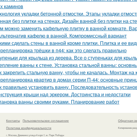
х каминов
хнология укладки бетонной отмостки. Этапы укладки отмост
нная без плитки на стенах. Дизайн ванной без плитки на ст
м можно заменить кафельную плитку в ванной комнате. Ва
альтернатив кафелю в ванной. Компромиссный вариант
кими сделать стены в ванной кроме плитки. Плитка и ее ви
репланировка трёшки в п44: как это сделать правильно
упеньки для крыльца из дерева. Все о ступеньках для крыл
епление ванны к стене. Установка стальной ванны: основ
к закрепить стальную ванну, чтобы не качалась. Монтаж на 
репланировка квартир в домах серии П-44: основные прин
к правильно установить ванну. Последовательность устано
нструкция крыши над эркером. Достоинства и недостатки
тановка ванны своими руками. Планирование работ
Контакты
Пользовательское соглашение
Обратная св
Политика конфидециальности
Копирование раз
г. Москва, Довженко улица 4 корп.1, м. Парк Победы