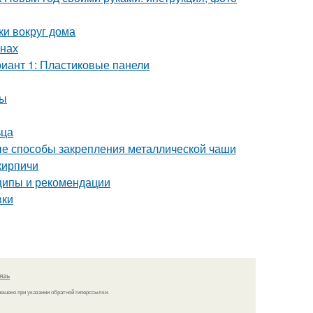
ки вокруг дома
енах
риант 1: Пластиковые панели
ды
ьца
ные способы закрепления металлической чаши
кирпичи
ципы и рекомендации
вки
язь
решено при указании обратной гиперссылки.