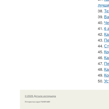
лучши
38.
Те
39.
Ва
40.
Че
41.
6 
42.
Ка
43.
Пе
44.
Ст
45.
Кр
46.
Ка
47.
Пе
48.
Ка
49.
Ко
50.
Ус
© 2026 Детали интерьера
Интересные идеи Handmade!