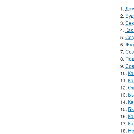
1.
Дом
2.
Буд
3.
Сек
4.
Как
5.
Соз
6.
Жут
7.
Соз
8.
Под
9.
Сов
10.
Ка
11.
Ка
12.
Од
13.
Бы
14.
Ка
15.
Бы
16.
Ка
17.
Ка
18.
Ho