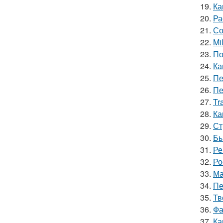
19.
Ка
20.
Ра
21.
Со
22.
Mi
23.
По
24.
Ка
25.
Пе
26.
Пе
27.
Tr
28.
Ка
29.
Ст
30.
Бы
31.
Ре
32.
Ро
33.
Ма
34.
Пе
35.
Тв
36.
Фа
37.
Ка