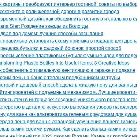
к картины преобразуют интерьер гостиной: советы по выб
сскажите о роли железной дороги в развитии города
временный дизайн: как объединить гостиную и спальню в 
lana Star: Рождение звезды из Вологды
двал под домом: лучшие способы засыпания
к правильно установить схему приямка в подвале для дрен
ределка бутылки в садовый бочонок: простой способ
реосмысление пластиковых бутылок: умные идеи для подел
ansforming Plastic Bottles into Useful Items: 3 Creative Ideas
к обеспечить оптимальную вентиляцию в гараже и подвале
роим печь на баню с теплым предбанником из трубы
стрый и дешевый способ сделать жидкую пену для ванны 
йтинг кроватей с подъёмным механизмом. Лучшие кровати
спись стен в интерьере: создание уникального пространств
стерство в деталях: искусство вырезания узоров на фанер
ну для ванн как альтернатива гелевым средствам для душа
ердая пена для ванн с лавандой: улучшение вашего гигиен
льш камин своими руками. Как сделать фальш-камин из кар
мин на Новый год 2023 своими Руками. Камин из коробок н