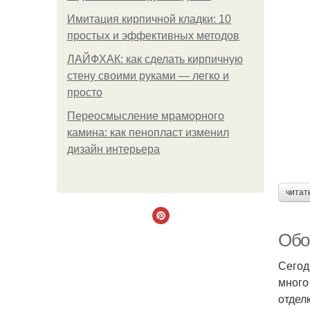
Имитация кирпичной кладки: 10
простых и эффективных методов
ЛАЙФХАК: как сделать кирпичную
стену своими руками — легко и
просто
Переосмысление мраморного
камина: как пенопласт изменил
дизайн интерьера
читат
Обо
Сегод
много
отдел