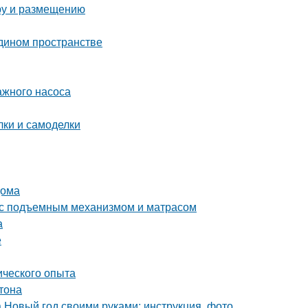
ору и размещению
едином пространстве
ажного насоса
ки и самоделки
дома
 с подъемным механизмом и матрасом
а
е
ического опыта
тона
а Новый год своими руками: инструкция, фото