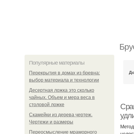
Бру
Популярные материалы
До
Перекрытия в домах из бревна:
выбор материала и технологии
Десертная ложка это сколько
чайных. Объем и мера веса в
столовой ложке
Сра
удл
Скамейки из дерева чертеж.
Чертежи и размеры
Метод
Переосмысление мраморного
недос