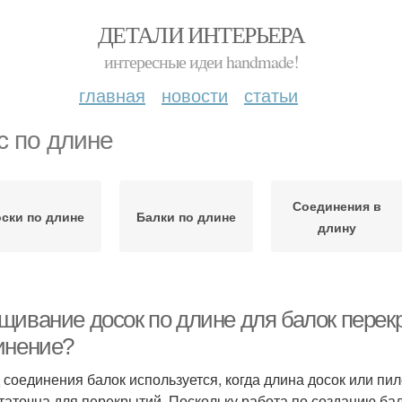
ДЕТАЛИ ИНТЕРЬЕРА
интересные идеи handmade!
главная
новости
статьи
с по длине
Соединения в
ски по длине
Балки по длине
длину
щивание досок по длине для балок перекр
инение?
 соединения балок используется, когда длина досок или пи
таточна для перекрытий. Поскольку работа по созданию ба