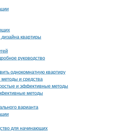
ации
ающих
я дизайна квартиры
етей
дробное руководство
авить однокомнатную квартиру
е методы и средства
 простые и эффективные методы
эффективные методы
ального варианта
ации
дство для начинающих