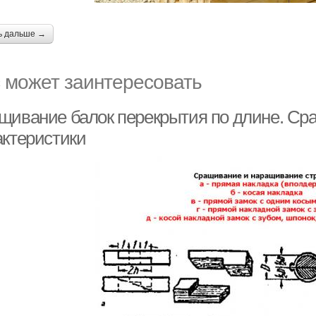
ь дальше →
 может заинтересовать
щивание балок перекрытия по длине. Ср
актеристики