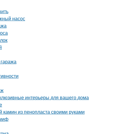
вить
жный насос
ажа
соса
ылок
й
 гаража
тивности
аж
склюзивные интерьеры для вашего дома
е
й камин из пенопласта своими руками
 миф
тона