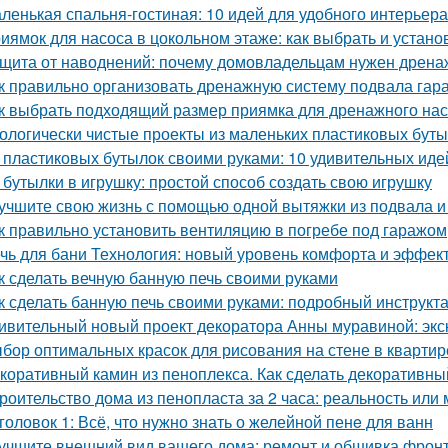
ленькая спальня-гостиная: 10 идей для удобного интерьера
иямок для насоса в цокольном этаже: как выбрать и устано
щита от наводнений: почему домовладельцам нужен дрена
к правильно организовать дренажную систему подвала гар
к выбрать подходящий размер приямка для дренажного на
ологически чистые проекты из маленьких пластиковых бут
 пластиковых бутылок своими руками: 10 удивительных иде
 бутылки в игрушку: простой способ создать свою игрушку
учшите свою жизнь с помощью одной вытяжки из подвала и
к правильно установить вентиляцию в погребе под гаражом
чь для бани Технология: новый уровень комфорта и эффек
к сделать вечную банную печь своими руками
к сделать банную печь своими руками: подробный инструкт
ивительный новый проект декоратора Анны муравиной: эк
бор оптимальных красок для рисования на стене в квартир
коративный камин из пеноплекса. Как сделать декоративны
роительство дома из пенопласта за 2 часа: реальность или
головок 1: Всё, что нужно знать о желейной пенe для ванн
учшите внешний вид вашего дома: ремонт и обшивка фрон