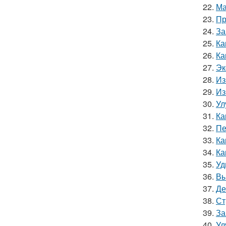
22.
Ма
23.
Пр
24.
За
25.
Ка
26.
Ка
27.
Эк
28.
Из
29.
Из
30.
Ул
31.
Ка
32.
Пе
33.
Ка
34.
Ка
35.
Уд
36.
Вы
37.
Де
38.
Ст
39.
За
40.
Ул