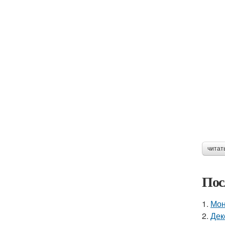
читат
Пос
1.
Мон
2.
Дек