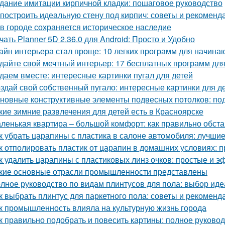
дание имитации кирпичной кладки: пошаговое руководство
 построить идеальную стену под кирпич: советы и рекоменд
 в городе сохраняется историческое наследие
чать Planner 5D 2.36.0 для Android: Просто и Удобно
айн интерьера стал проще: 10 легких программ для начин
дайте свой мечтный интерьер: 17 бесплатных программ дл
даем вместе: интересные картинки пугал для детей
здай свой собственный пугало: интересные картинки для д
новные конструктивные элементы подвесных потолков: по
кие зимние развлечения для детей есть в Красноярске
ленькая квартира – большой комфорт: как правильно обст
к убрать царапины с пластика в салоне автомобиля: лучши
к отполировать пластик от царапин в домашних условиях:
к удалить царапины с пластиковых линз очков: простые и 
кие основные отрасли промышленности представлены
лное руководство по видам плинтусов для пола: выбор иде
к выбрать плинтус для паркетного пола: советы и рекоменд
к промышленность влияла на культурную жизнь города
к правильно подобрать и повесить картины: полное руково