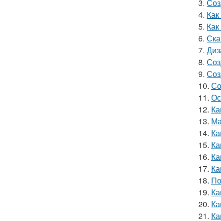
3.
Соз
4.
Как
5.
Как
6.
Ска
7.
Диз
8.
Соз
9.
Соз
10.
Со
11.
Ос
12.
Ка
13.
Ма
14.
Ка
15.
Ка
16.
Ка
17.
Ка
18.
По
19.
Ка
20.
Ка
21.
Ка