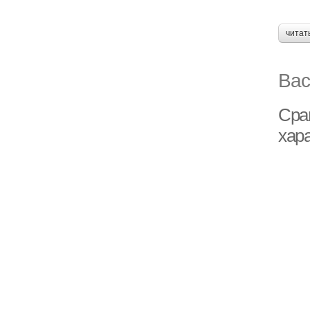
читат
Вас
Сра
хар