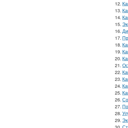
12.
Ка
13.
Ка
14.
Ка
15.
Эк
16.
Ди
17.
Пр
18.
Ка
19.
Ка
20.
Ка
21.
Ос
22.
Ка
23.
Ка
24.
Ка
25.
Ка
26.
Со
27.
По
28.
Ул
29.
Эк
30.
Ст