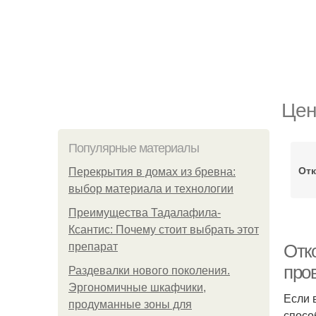
Цен
Популярные материалы
Отк
Перекрытия в домах из бревна:
выбор материала и технологии
Преимущества Тадалафила-
Ксантис: Почему стоит выбрать этот
препарат
Отк
про
Раздевалки нового поколения.
Эргономичные шкафчики,
Если 
продуманные зоны для
спосо