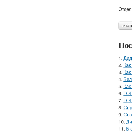
Отдел
читат
Пос
1.
Дид
2.
Как
3.
Как
4.
Бел
5.
Как
6.
ТОП
7.
ТОП
8.
Сер
9.
Соз
10.
Ди
11.
Бю