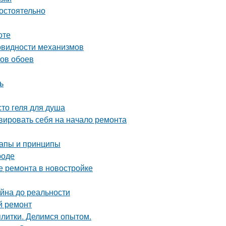
мостоятельно
оте
овидности механизмов
нов обоев
ь
то геля для душа
ивировать себя на начало ремонта
тапы и принципы
роде
е ремонта в новостройке
айна до реальности
й ремонт
плитки. Делимся опытом.