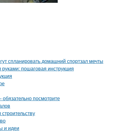
гут спланировать домашний спортзал мечты
и руками: пошаговая инструкция
укция
ре
– обязательно посмотрите
алов
и строительству
тво
ы и идеи