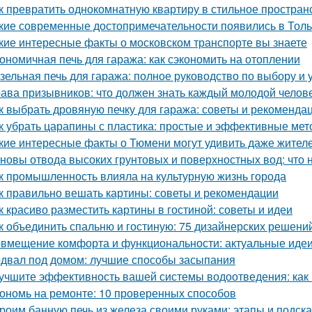
к превратить однокомнатную квартиру в стильное простран
кие современные достопримечательности появились в Толь
кие интересные факты о московском транспорте вы знаете
ономичная печь для гаража: как сэкономить на отоплении
зельная печь для гаража: полное руководство по выбору и 
ава призывников: что должен знать каждый молодой челов
к выбрать дровяную печку для гаража: советы и рекоменда
к убрать царапины с пластика: простые и эффективные ме
кие интересные факты о Тюмени могут удивить даже жител
новы отвода высоких грунтовых и поверхностных вод: что 
к промышленность влияла на культурную жизнь города
к правильно вешать картины: советы и рекомендации
к красиво разместить картины в гостиной: советы и идеи
к объединить спальню и гостиную: 75 дизайнерских решени
вмещение комфорта и функциональности: актуальные идеи
двал под домом: лучшие способы засыпания
учшите эффективность вашей системы водоотведения: как
ономь на ремонте: 10 проверенных способов
роим банную печь из железа своими руками: этапы и подска