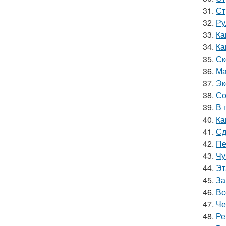
31.
Ст
32.
Ру
33.
Ка
34.
Ка
35.
Ск
36.
Ма
37.
Эк
38.
Со
39.
В 
40.
Ка
41.
Сд
42.
Пе
43.
Чу
44.
Эт
45.
За
46.
Вс
47.
Че
48.
Ре