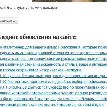
ка окна штукатурными откосами
ь дальше →
ледние обновления на сайте:
житал-тренер для вашего дома: Приложения, которые помо
 сделать имитацию кирпичной стены из гипсокартона своим
 сделать стены под кирпич своими руками: пошаговая инстр
ая кирпичная стена: изысканность и стиль в вашем интерье
 в городе сохраняется историческое наследие
-10 лучших бесплатных программ для вашего компьютера 
-10 бесплатных программ для дизайна: выбор профессион
ия 1.045.9-2.08 Выпуск 1: Руководство по проектированию 
дание чертежей потолков своими руками: полное руководс
зайн однокомнатной квартиры для семьи с ребенком: совет
джетный ремонт однокомнатной квартиры: советы и идеи