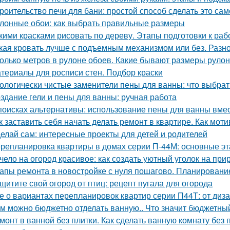
роительство печи для бани: простой способ сделать это са
лонные обои: как выбрать правильные размеры
кими красками рисовать по дереву. Этапы подготовки к раб
кая кровать лучше с подъемным механизмом или без. Разн
олько метров в рулоне обоев. Какие бывают размеры руло
териалы для росписи стен. Подбор краски
ологически чистые заменители пены для ванны: что выбрат
здание гели и пены для ванны: ручная работа
поисках альтернативы: использование пены для ванны вмес
к заставить себя начать делать ремонт в квартире. Как мот
елай сам: интересные проекты для детей и родителей
репланировка квартиры в домах серии П-44М: основные э
чело на огород красивое: как создать уютный уголок на при
апы ремонта в новостройке с нуля пошагово. Планировани
щитите свой огород от птиц: рецепт пугала для огорода
е о вариантах перепланировок квартир серии П44Т: от диз
м можно бюджетно отделать ванную.. Что значит бюджетны
монт в ванной без плитки. Как сделать ванную комнату без 