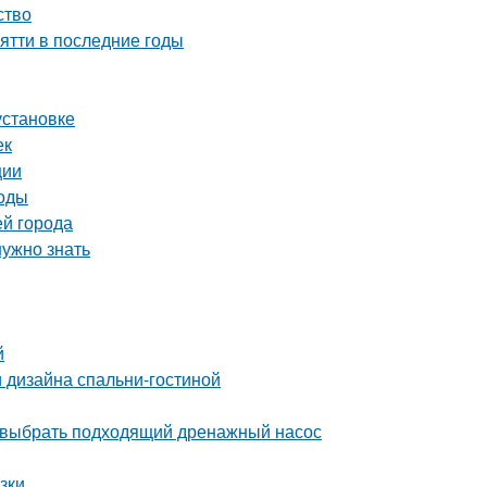
ство
ятти в последние годы
установке
ек
ции
тоды
ей города
нужно знать
й
 дизайна спальни-гостиной
 выбрать подходящий дренажный насос
зки