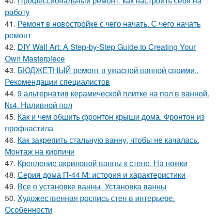
40.
Профессиональный ремонт: как настроить себя на
работу
41.
Ремонт в новостройке с чего начать. С чего начать
ремонт
42.
DIY Wall Art: A Step-by-Step Guide to Creating Your
Own Masterpiece
43.
БЮДЖЕТНЫЙ ремонт в ужасной ванной своими..
Рекомендации специалистов
44.
9 альтернатив керамической плитке на пол в ванной.
№4. Наливной пол
45.
Как и чем обшить фронтон крыши дома. Фронтон из
профнастила
46.
Как закрепить стальную ванну, чтобы не качалась.
Монтаж на кирпичи
47.
Крепление акриловой ванны к стене. На ножки
48.
Серия дома П-44 М: история и характеристики
49.
Все о установке ванны. Установка ванны
50.
Художественная роспись стен в интерьере.
Особенности