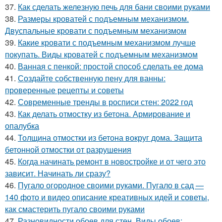
37.
Как сделать железную печь для бани своими руками
38.
Размеры кроватей с подъемным механизмом.
Двуспальные кровати с подъемным механизмом
39.
Какие кровати с подъемным механизмом лучше
покупать. Виды кроватей с подъемным механизмом
40.
Ванная с пенкой: простой способ сделать ее дома
41.
Создайте собственную пену для ванны:
проверенные рецепты и советы
42.
Современные тренды в росписи стен: 2022 год
43.
Как делать отмостку из бетона. Армирование и
опалубка
44.
Толщина отмостки из бетона вокруг дома. Защита
бетонной отмостки от разрушения
45.
Когда начинать ремонт в новостройке и от чего это
зависит. Начинать ли сразу?
46.
Пугало огородное своими руками. Пугало в сад —
140 фото и видео описание креативных идей и советы,
как смастерить пугало своими руками
47.
Разновидности обоев для стен. Виды обоев: