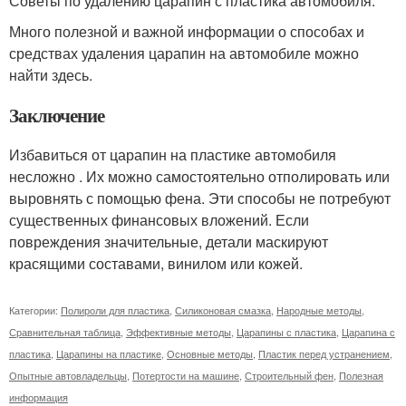
Советы по удалению царапин с пластика автомобиля:
Много полезной и важной информации о способах и
средствах удаления царапин на автомобиле можно
найти здесь.
Заключение
Избавиться от царапин на пластике автомобиля
несложно . Их можно самостоятельно отполировать или
выровнять с помощью фена. Эти способы не потребуют
существенных финансовых вложений. Если
повреждения значительные, детали маскируют
красящими составами, винилом или кожей.
Категории:
Полироли для пластика
,
Силиконовая смазка
,
Народные методы
,
Сравнительная таблица
,
Эффективные методы
,
Царапины с пластика
,
Царапина с
пластика
,
Царапины на пластике
,
Основные методы
,
Пластик перед устранением
,
Опытные автовладельцы
,
Потертости на машине
,
Строительный фен
,
Полезная
информация