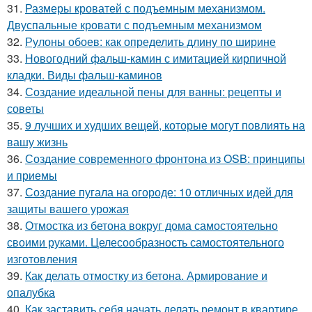
31.
Размеры кроватей с подъемным механизмом.
Двуспальные кровати с подъемным механизмом
32.
Рулоны обоев: как определить длину по ширине
33.
Новогодний фальш-камин с имитацией кирпичной
кладки. Виды фальш-каминов
34.
Создание идеальной пены для ванны: рецепты и
советы
35.
9 лучших и худших вещей, которые могут повлиять на
вашу жизнь
36.
Создание современного фронтона из OSB: принципы
и приемы
37.
Создание пугала на огороде: 10 отличных идей для
защиты вашего урожая
38.
Отмостка из бетона вокруг дома самостоятельно
своими руками. Целесообразность самостоятельного
изготовления
39.
Как делать отмостку из бетона. Армирование и
опалубка
40.
Как заставить себя начать делать ремонт в квартире.