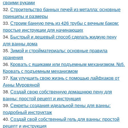
своими руками
32.
Строительство банных печей из металла: основные
принципы и размеры
33.
Строим банную печь из 426 трубы с вечным баком:
простые инструкции для начинающих
34.
Быстрый и дешевый способ сделать жидкую пену
для ванны дома
35.
Зимой и стройматериалы: основные правила
хранения
36.
Кровать с ящиками или подъемным механизмом. №5.
Кровать с подъемным механизмом
37.
Как улучшить свою жизнь с помощью лайфхаков от
Анны Муровяной
38.
Создай свою собственную домашнюю пену для
ванны: простой рецепт и инструкция
39.
Секреты создания идеальной пены для ванны:
подробный инструктаж
40.
Создай свой собственный гель для ванны: простой
рецепт и инструкция