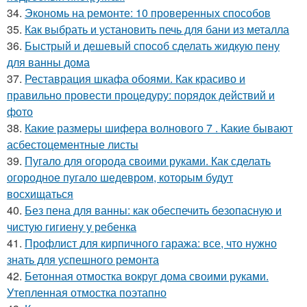
34.
Экономь на ремонте: 10 проверенных способов
35.
Как выбрать и установить печь для бани из металла
36.
Быстрый и дешевый способ сделать жидкую пену
для ванны дома
37.
Реставрация шкафа обоями. Как красиво и
правильно провести процедуру: порядок действий и
фото
38.
Какие размеры шифера волнового 7 . Какие бывают
асбестоцементные листы
39.
Пугало для огорода своими руками. Как сделать
огородное пугало шедевром, которым будут
восхищаться
40.
Без пена для ванны: как обеспечить безопасную и
чистую гигиену у ребенка
41.
Профлист для кирпичного гаража: все, что нужно
знать для успешного ремонта
42.
Бетонная отмостка вокруг дома своими руками.
Утепленная отмостка поэтапно