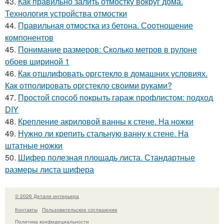
43.
Как правильно залить отмостку вокруг дома.
Технология устройства отмостки
44.
Правильная отмостка из бетона. Соотношение
компонентов
45.
Понимание размеров: Сколько метров в рулоне
обоев шириной 1
46.
Как отшлифовать оргстекло в домашних условиях.
Как отполировать оргстекло своими руками?
47.
Простой способ покрыть гараж профлистом: подход
DIY
48.
Крепление акриловой ванны к стене. На ножки
49.
Нужно ли крепить стальную ванну к стене. На
штатные ножки
50.
Шифер полезная площадь листа. Стандартные
размеры листа шифера
© 2026 Детали интерьера
Контакты
Пользовательское соглашение
Политика конфидециальности