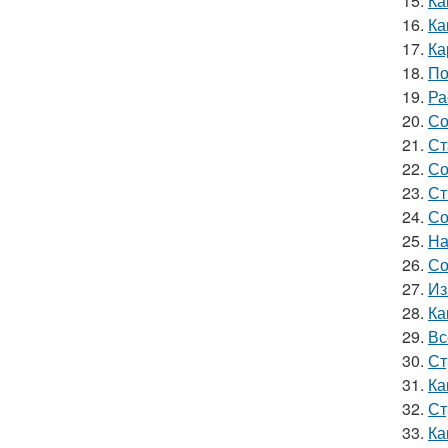
15.
Ка
16.
Ка
17.
Ка
18.
По
19.
Ра
20.
Со
21.
Ст
22.
Со
23.
Ст
24.
Со
25.
На
26.
Со
27.
Из
28.
Ка
29.
Вс
30.
Ст
31.
Ка
32.
Ст
33.
Ка