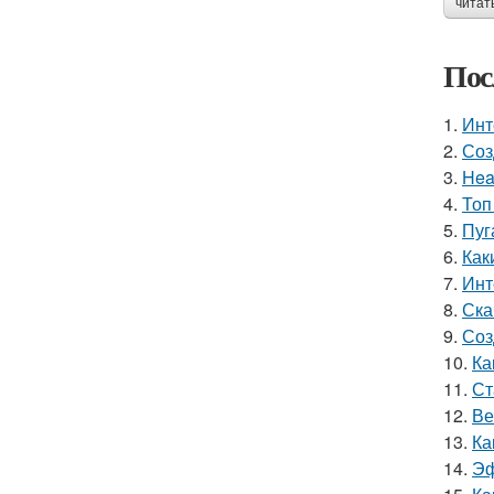
читат
Пос
1.
Инт
2.
Соз
3.
Hea
4.
Топ
5.
Пуг
6.
Как
7.
Инт
8.
Ска
9.
Соз
10.
Ка
11.
Ст
12.
Ве
13.
Ка
14.
Эф