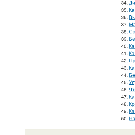
34.
Ди
35.
Ка
36.
Вы
37.
Ма
38.
Со
39.
Бе
40.
Ка
41.
Ка
42.
Пр
43.
Ка
44.
Бе
45.
Ул
46.
Чт
47.
Ка
48.
Кр
49.
Ка
50.
На