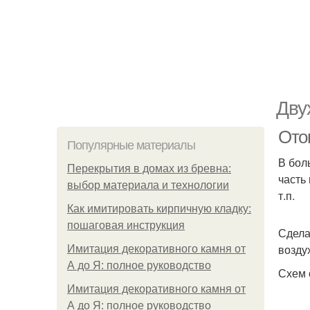
Дву
Ото
Популярные материалы
В бол
Перекрытия в домах из бревна:
часть
выбор материала и технологии
т.п.
Как имитировать кирпичную кладку:
пошаговая инструкция
Сдела
возду
Имитация декоративного камня от
А до Я: полное руководство
Схем 
Имитация декоративного камня от
А до Я: полное руководство