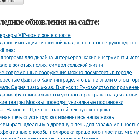
ь дальше →
ледние обновления на сайте:
ерьеры VIP-лож и зон в спорте
дание имитации кирпичной кладки: пошаговое руководство
dlines:
 программ для дизайна интерьеров: какие инструменты ис
ало в золотых полях: символ сельской жизни
ие современные сооружения можно посмотреть в городе
ересные факты о Калининграде: что вы не знали о этом гор
чать Серия 1.045.9-2.00 Выпуск 1: Руководство по примене
дание функционального и уютного пространства для семьи 
кие театры Москвы проводят уникальные постановки
ас Намин и «Цветы»: золотой век русского рока
чная печь спустя год: как изменилась наша жизнь
к выбрать идеальную дровяную печь для гаража мощностью
фективные способы полировки крашеного пластика: что л