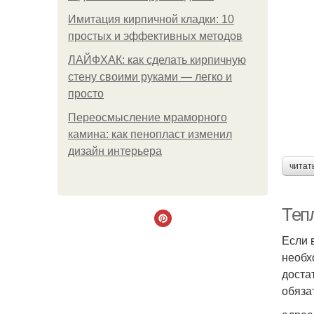
Имитация кирпичной кладки: 10
простых и эффективных методов
ЛАЙФХАК: как сделать кирпичную
стену своими руками — легко и
просто
Переосмысление мраморного
камина: как пенопласт изменил
дизайн интерьера
читат
Тепл
Если 
необх
доста
обяза