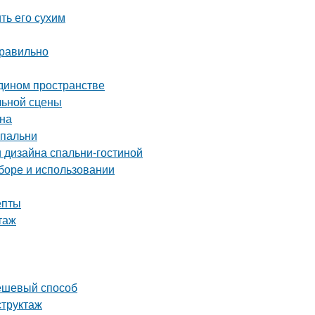
ть его сухим
правильно
едином пространстве
льной сцены
йна
спальни
 дизайна спальни-гостиной
ыборе и использовании
епты
таж
дешевый способ
структаж