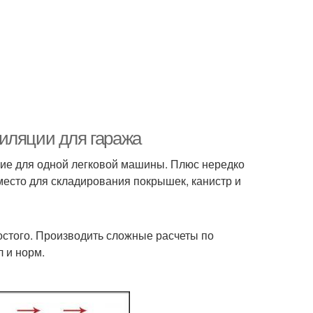
иляции для гаража
ие для одной легковой машины. Плюс нередко
 место для складирования покрышек, канистр и
остого. Производить сложные расчеты по
л и норм.