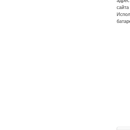
адрес
сайта
Испол
батар