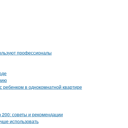
пользуют профессионалы
оде
нию
с ребенком в однокомнатной квартире
 200: советы и рекомендации
учше использовать