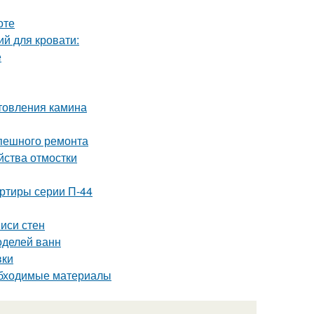
оте
й для кровати:
е
отовления камина
спешного ремонта
йства отмостки
ртиры серии П-44
иси стен
оделей ванн
вки
обходимые материалы