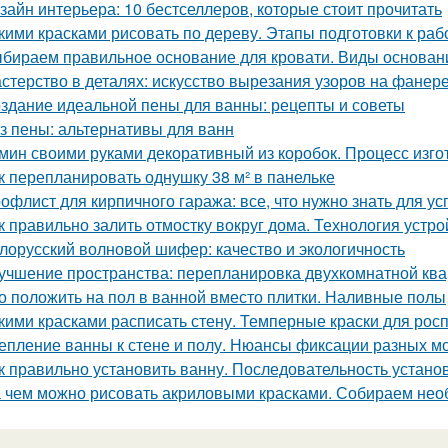
зайн интерьера: 10 бестселлеров, которые стоит прочитать
кими красками рисовать по дереву. Этапы подготовки к раб
бираем правильное основание для кровати. Виды основани
стерство в деталях: искусство вырезания узоров на фанер
здание идеальной пены для ванны: рецепты и советы
з пены: альтернативы для ванн
мин своими руками декоративный из коробок. Процесс изг
к перепланировать однушку 38 м² в панельке
офлист для кирпичного гаража: все, что нужно знать для у
к правильно залить отмостку вокруг дома. Технология устро
лорусский волновой шифер: качество и экологичность
учшение пространства: перепланировка двухкомнатной ква
о положить на пол в ванной вместо плитки. Наливные полы
кими красками расписать стену. Темперные краски для росп
епление ванны к стене и полу. Нюансы фиксации разных м
к правильно установить ванну. Последовательность устано
 чем можно рисовать акриловыми красками. Собираем не