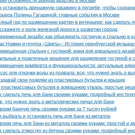
кие особенности аренды квартир в Москве
к установить дренажную скважину в погребе, чтобы сохрани
рьера Полины Гагариной: главные события в Москве
лный гид по размещению картин в интерьере: как сделать 
сскажите о роли железной дороги в развитии города
временный дизайн: как объединить гостиную и спальню в 
ас Намин и группа «Цветы»: История оренбургской музыка
вмещенная спальня с гостиной: идеи для идеального диза
ильные и практичные решения для разделения гостиной и 
вмещение комфорта и функциональности: актуальные идеи
сос для откачки воды из подвала: все, что нужно знать о в
здавай свои поделки из пластиковых бутылок и крышек
 пластмассовых бутылок в домашнюю утварь: простые рец
к сделать печь для бани своими руками: подробный инструк
е, что нужно знать о металлических печах для бани
роим банную печь своими руками за 7 тысяч рублей
к выбрать и установить печь для бани из металла
роим печь для бани из металла своими руками: простой и 
к сделать отмостку из бетона своими руками: подробный ин