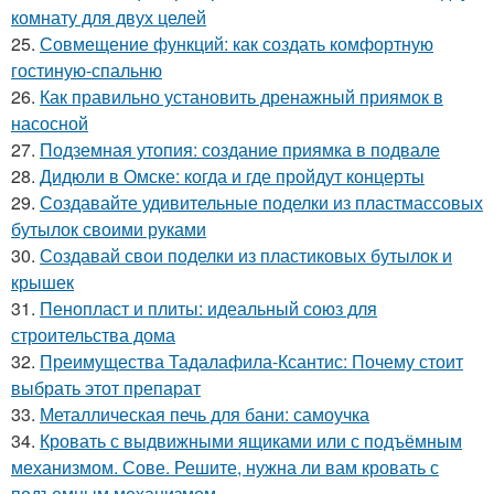
комнату для двух целей
25.
Совмещение функций: как создать комфортную
гостиную-спальню
26.
Как правильно установить дренажный приямок в
насосной
27.
Подземная утопия: создание приямка в подвале
28.
Дидюли в Омске: когда и где пройдут концерты
29.
Создавайте удивительные поделки из пластмассовых
бутылок своими руками
30.
Создавай свои поделки из пластиковых бутылок и
крышек
31.
Пенопласт и плиты: идеальный союз для
строительства дома
32.
Преимущества Тадалафила-Ксантис: Почему стоит
выбрать этот препарат
33.
Металлическая печь для бани: самоучка
34.
Кровать с выдвижными ящиками или с подъёмным
механизмом. Сове. Решите, нужна ли вам кровать с
подъемным механизмом