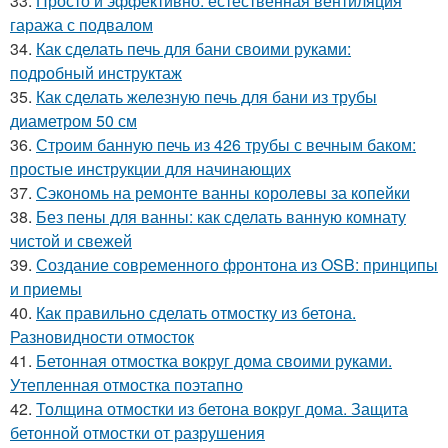
33.
Просто и эффективно: естественная вентиляция
гаража с подвалом
34.
Как сделать печь для бани своими руками:
подробный инструктаж
35.
Как сделать железную печь для бани из трубы
диаметром 50 см
36.
Строим банную печь из 426 трубы с вечным баком:
простые инструкции для начинающих
37.
Сэкономь на ремонте ванны королевы за копейки
38.
Без пены для ванны: как сделать ванную комнату
чистой и свежей
39.
Создание современного фронтона из OSB: принципы
и приемы
40.
Как правильно сделать отмостку из бетона.
Разновидности отмосток
41.
Бетонная отмостка вокруг дома своими руками.
Утепленная отмостка поэтапно
42.
Толщина отмостки из бетона вокруг дома. Защита
бетонной отмостки от разрушения