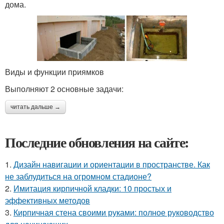
дома.
Виды и функции приямков
Выполняют 2 основные задачи:
читать дальше →
Последние обновления на сайте:
1.
Дизайн навигации и ориентации в пространстве. Как
не заблудиться на огромном стадионе?
2.
Имитация кирпичной кладки: 10 простых и
эффективных методов
3.
Кирпичная стена своими руками: полное руководство