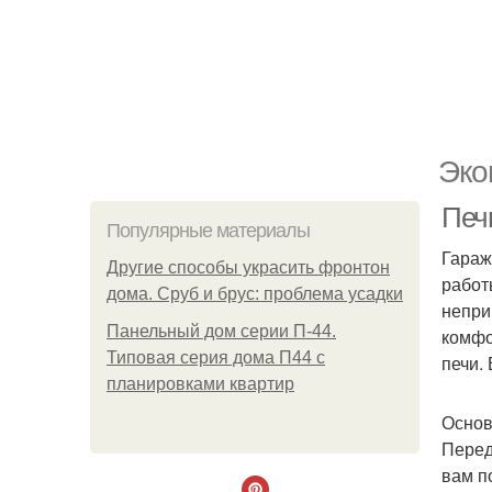
Эко
Печ
Популярные материалы
Гараж
Другие способы украсить фронтон
работ
дома. Сруб и брус: проблема усадки
непри
Панельный дом серии П-44.
комфо
Типовая серия дома П44 с
печи.
планировками квартир
Основ
Перед
вам п