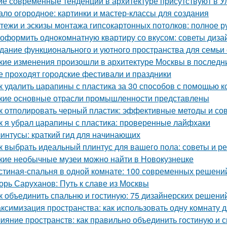
ие современные тенденции в архитектуре присутствуют в У
ало огородное: картинки и мастер-классы для создания
тежи и эскизы монтажа гипсокартонных потолков: полное р
 оформить однокомнатную квартиру со вкусом: советы диза
дание функционального и уютного пространства для семьи 
кие изменения произошли в архитектуре Москвы в последн
е проходят городские фестивали и праздники
к удалить царапины с пластика за 30 способов с помощью к
кие основные отрасли промышленности представлены
к отполировать черный пластик: эффективные методы и со
к я убрал царапины с пластика: проверенные лайфхаки
интусы: краткий гид для начинающих
к выбрать идеальный плинтус для вашего пола: советы и р
кие необычные музеи можно найти в Новокузнецке
стиная-спальня в одной комнате: 100 современных решени
орь Саруханов: Путь к славе из Москвы
к объединить спальню и гостиную: 75 дизайнерских решени
ксимизация пространства: как использовать одну комнату д
ияние пространств: как правильно объединить гостиную и 