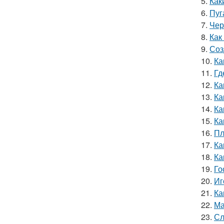
5.
Как
6.
Пуг
7.
Чер
8.
Как
9.
Соз
10.
Ка
11.
Гд
12.
Ка
13.
Ка
14.
Ка
15.
Ка
16.
Пл
17.
Ка
18.
Ка
19.
Го
20.
Иг
21.
Ка
22.
Ма
23.
Сл