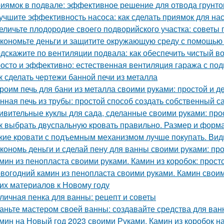
иямок в подвале: эффективное решение для отвода грунто
учшите эффективность насоса: как сделать приямок для на
еличьте плодородие своего подворийского участка: советы
кономьте деньги и защитите окружающую среду с помощью 
дскажите по вентиляции подвала: как обеспечить чистый в
осто и эффективно: естественная вентиляция гаража с по
к сделать чертежи банной печи из металла
роим печь для бани из металла своими руками: простой и 
нная печь из трубы: простой способ создать собственный с
ивительные куклы для сада, сделанные своими руками: прос
к выбрать двуспальную кровать правильно. Размер и форм
кие кровати с подъемным механизмом лучше покупать. Ви
кономь деньги и сделай пену для ванны своими руками: пр
мин из пенопласта своими руками. Камин из коробок: прост
вогодний камин из пенопласта своими руками. Камин своим
гих материалов к Новому году
личная пенка для ванны: рецепт и советы
аньте мастером своей ванны: создавайте средства для ва
мин на Новый год 2023 своими Руками. Камин из коробок н