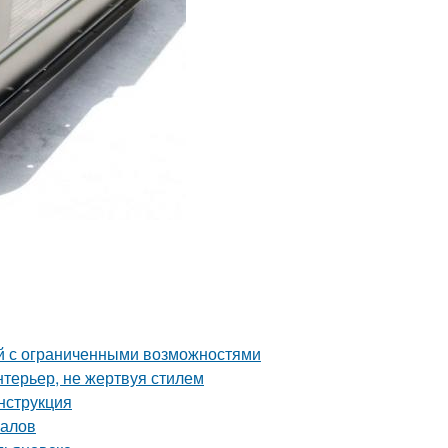
й с ограниченными возможностями
нтерьер, не жертвуя стилем
нструкция
налов