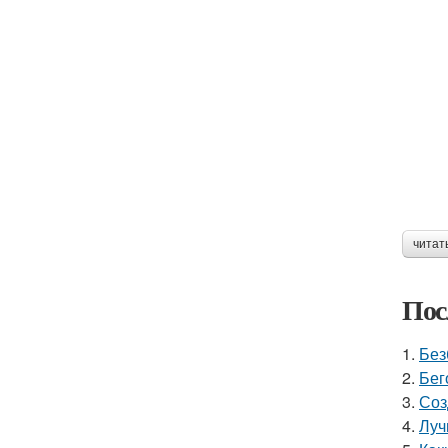
читат
Пос
1.
Без
2.
Бег
3.
Соз
4.
Луч