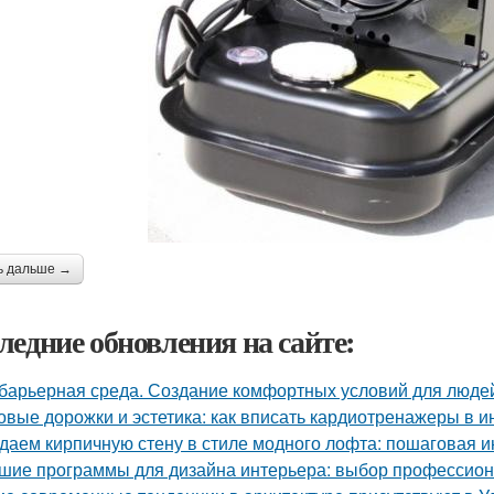
ь дальше →
ледние обновления на сайте:
барьерная среда. Создание комфортных условий для люде
овые дорожки и эстетика: как вписать кардиотренажеры в и
даем кирпичную стену в стиле модного лофта: пошаговая и
шие программы для дизайна интерьера: выбор профессио