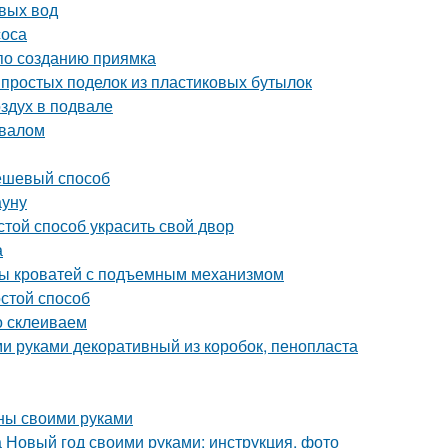
вых вод
соса
 по созданию приямка
простых поделок из пластиковых бутылок
оздух в подвале
двалом
дешевый способ
ауну
той способ украсить свой двор
а
ды кроватей с подъемным механизмом
остой способ
о склеиваем
и руками декоративный из коробок, пенопласта
нны своими руками
а Новый год своими руками: инструкция, фото