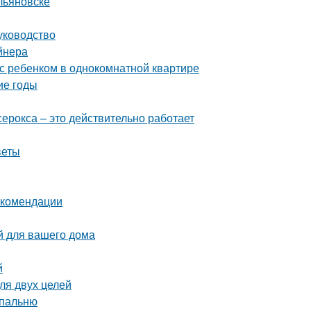
льяновске
уководство
йнера
с ребенком в однокомнатной квартире
ие годы
серокса – это действительно работает
веты
екомендации
й для вашего дома
й
ля двух целей
спальню