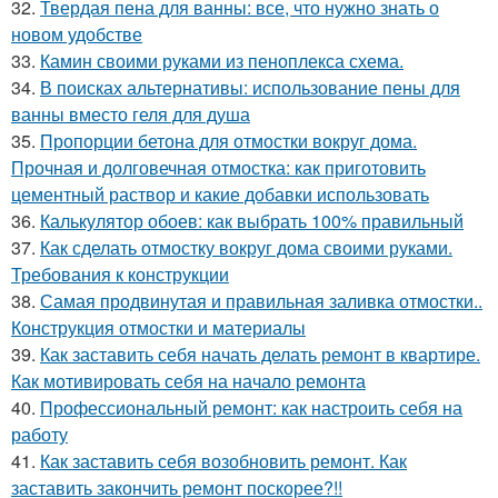
32.
Твердая пена для ванны: все, что нужно знать о
новом удобстве
33.
Камин своими руками из пеноплекса схема.
34.
В поисках альтернативы: использование пены для
ванны вместо геля для душа
35.
Пропорции бетона для отмостки вокруг дома.
Прочная и долговечная отмостка: как приготовить
цементный раствор и какие добавки использовать
36.
Калькулятор обоев: как выбрать 100% правильный
37.
Как сделать отмостку вокруг дома своими руками.
Требования к конструкции
38.
Самая продвинутая и правильная заливка отмостки..
Конструкция отмостки и материалы
39.
Как заставить себя начать делать ремонт в квартире.
Как мотивировать себя на начало ремонта
40.
Профессиональный ремонт: как настроить себя на
работу
41.
Как заставить себя возобновить ремонт. Как
заставить закончить ремонт поскорее?!!