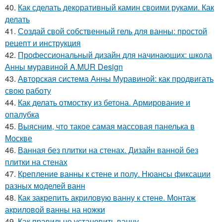
40.
Как сделать декоративный камин своими руками. Как
делать
41.
Создай свой собственный гель для ванны: простой
рецепт и инструкция
42.
Профессиональный дизайн для начинающих: школа
Анны муравиной A.MUR Design
43.
Авторская система Анны Муравиной: как продвигать
свою работу
44.
Как делать отмостку из бетона. Армирование и
опалубка
45.
Выясним, что такое самая массовая панелька в
Москве
46.
Ванная без плитки на стенах. Дизайн ванной без
плитки на стенах
47.
Крепление ванны к стене и полу. Нюансы фиксации
разных моделей ванн
48.
Как закрепить акриловую ванну к стене. Монтаж
акриловой ванны на ножки
49.
Как правильно установить ванну.