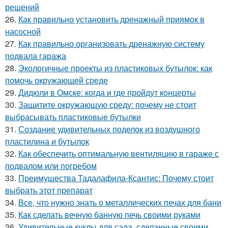
решений
26.
Как правильно установить дренажный приямок в
насосной
27.
Как правильно организовать дренажную систему
подвала гаража
28.
Экологичные проекты из пластиковых бутылок: как
помочь окружающей среде
29.
Дидюли в Омске: когда и где пройдут концерты
30.
Защитите окружающую среду: почему не стоит
выбрасывать пластиковые бутылки
31.
Создание удивительных поделок из воздушного
пластилина и бутылок
32.
Как обеспечить оптимальную вентиляцию в гараже с
подвалом или погребом
33.
Преимущества Тадалафила-Ксантис: Почему стоит
выбрать этот препарат
34.
Все, что нужно знать о металлических печах для бани
35.
Как сделать вечную банную печь своими руками
36.
Удивительные куклы для сада, сделанные своими