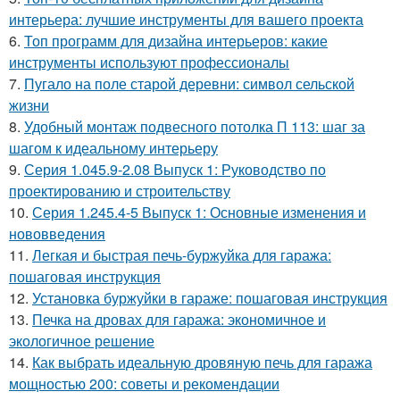
интерьера: лучшие инструменты для вашего проекта
6.
Топ программ для дизайна интерьеров: какие
инструменты используют профессионалы
7.
Пугало на поле старой деревни: символ сельской
жизни
8.
Удобный монтаж подвесного потолка П 113: шаг за
шагом к идеальному интерьеру
9.
Серия 1.045.9-2.08 Выпуск 1: Руководство по
проектированию и строительству
10.
Серия 1.245.4-5 Выпуск 1: Основные изменения и
нововведения
11.
Легкая и быстрая печь-буржуйка для гаража:
пошаговая инструкция
12.
Установка буржуйки в гараже: пошаговая инструкция
13.
Печка на дровах для гаража: экономичное и
экологичное решение
14.
Как выбрать идеальную дровяную печь для гаража
мощностью 200: советы и рекомендации