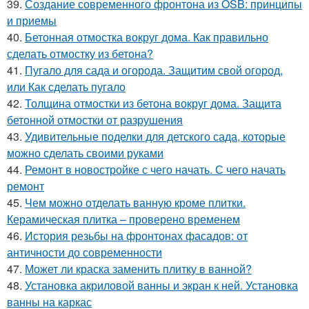
39.
Создание современного фронтона из OSB: принципы
и приемы
40.
Бетонная отмостка вокруг дома. Как правильно
сделать отмостку из бетона?
41.
Пугало для сада и огорода. Защитим свой огород,
или Как сделать пугало
42.
Толщина отмостки из бетона вокруг дома. Защита
бетонной отмостки от разрушения
43.
Удивительные поделки для детского сада, которые
можно сделать своими руками
44.
Ремонт в новостройке с чего начать. С чего начать
ремонт
45.
Чем можно отделать ванную кроме плитки.
Керамическая плитка – проверено временем
46.
История резьбы на фронтонах фасадов: от
античности до современности
47.
Может ли краска заменить плитку в ванной?
48.
Установка акриловой ванны и экран к ней. Установка
ванны на каркас