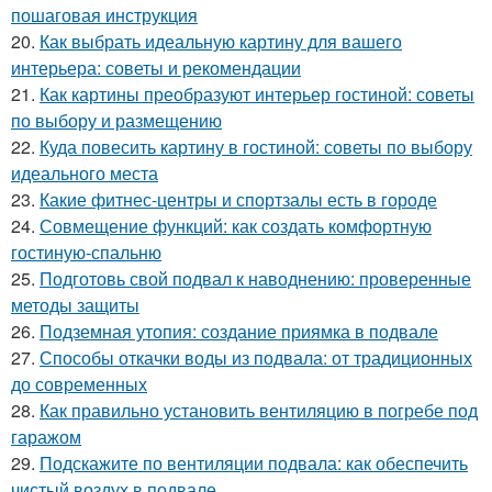
пошаговая инструкция
20.
Как выбрать идеальную картину для вашего
интерьера: советы и рекомендации
21.
Как картины преобразуют интерьер гостиной: советы
по выбору и размещению
22.
Куда повесить картину в гостиной: советы по выбору
идеального места
23.
Какие фитнес-центры и спортзалы есть в городе
24.
Совмещение функций: как создать комфортную
гостиную-спальню
25.
Подготовь свой подвал к наводнению: проверенные
методы защиты
26.
Подземная утопия: создание приямка в подвале
27.
Способы откачки воды из подвала: от традиционных
до современных
28.
Как правильно установить вентиляцию в погребе под
гаражом
29.
Подскажите по вентиляции подвала: как обеспечить
чистый воздух в подвале