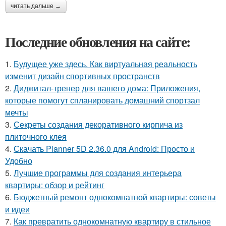
читать дальше →
Последние обновления на сайте:
1.
Будущее уже здесь. Как виртуальная реальность
изменит дизайн спортивных пространств
2.
Диджитал-тренер для вашего дома: Приложения,
которые помогут спланировать домашний спортзал
мечты
3.
Секреты создания декоративного кирпича из
плиточного клея
4.
Скачать Planner 5D 2.36.0 для Android: Просто и
Удобно
5.
Лучшие программы для создания интерьера
квартиры: обзор и рейтинг
6.
Бюджетный ремонт однокомнатной квартиры: советы
и идеи
7.
Как превратить однокомнатную квартиру в стильное