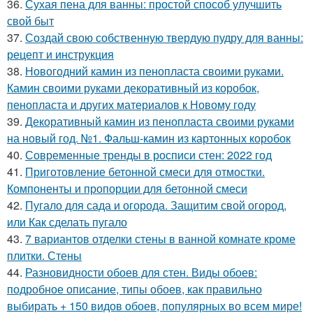
36.
Сухая пена для ванны: простой способ улучшить
свой быт
37.
Создай свою собственную твердую пудру для ванны:
рецепт и инструкция
38.
Новогодний камин из пенопласта своими руками.
Камин своими руками декоративный из коробок,
пенопласта и других материалов к Новому году
39.
Декоративный камин из пенопласта своими руками
на новый год. №1. Фальш-камин из картонных коробок
40.
Современные тренды в росписи стен: 2022 год
41.
Приготовление бетонной смеси для отмостки.
Компоненты и пропорции для бетонной смеси
42.
Пугало для сада и огорода. Защитим свой огород,
или Как сделать пугало
43.
7 вариантов отделки стены в ванной комнате кроме
плитки. Стены
44.
Разновидности обоев для стен. Виды обоев:
подробное описание, типы обоев, как правильно
выбирать + 150 видов обоев, популярных во всем мире!