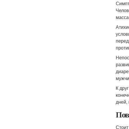
Симпт
Челов
масса
Атихи
услов
перед
проти
Непос
разви
диаре
мужчи
К дру
конеч
дней,
Пов
Стоит