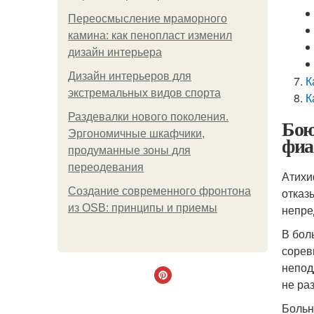
Переосмысление мраморного
камина: как пенопласт изменил
дизайн интерьера
Дизайн интерьеров для
К
экстремальных видов спорта
К
Раздевалки нового поколения.
Бою
Эргономичные шкафчики,
фиа
продуманные зоны для
переодевания
Атихи
Создание современного фронтона
отказ
из OSB: принципы и приемы
непре
В бол
сорев
непод
не ра
Больн