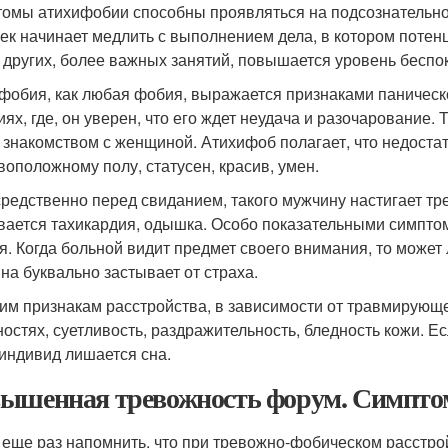
омы атихифобии способны проявляться на подсознательном
ек начинает медлить с выполнением дела, в котором потен
 других, более важных занятий, повышается уровень беспо
фобия, как любая фобия, выражается признаками паническо
иях, где, он уверен, что его ждет неудача и разочарование
 знакомством с женщиной. Атихифоб полагает, что недостат
воположному полу, статусен, красив, умен.
редственно перед свиданием, такого мужчину настигает тр
вается тахикардия, одышка. Особо показательными симптом
я. Когда больной видит предмет своего внимания, то может
на буквально застывает от страха.
гим признакам расстройства, в зависимости от травмирующ
ностях, суетливость, раздражительность, бледность кожи. Е
 индивид лишается сна.
ышенная тревожность форум. Симпто
 еще раз напомнить, что при тревожно-фобическом расстр