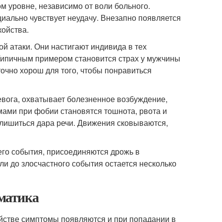
 уровне, независимо от воли больного.
циально чувствует неудачу. Внезапно появляется
койства.
й атаки. Они настигают индивида в тех
. Типичным примером становится страх у мужчины
очно хорош для того, чтобы понравиться
евога, охватывает болезненное возбуждение,
ами при фобии становятся тошнота, рвота и
 лишиться дара речи. Движения сковываются,
его события, присоединяются дрожь в
сли до злосчастного события остается несколько
матика
ойстве симптомы появляются и при попадании в