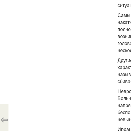
ситуа
Самым
накат
полно
возни
голов
неско
Други
харак
назыв
сбива
Невро
Больн
напряж
беспо
⇦
невын
Иррац