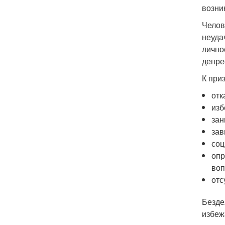
возни
Челов
неуда
лично
депре
К при
отк
изб
зан
зав
соц
опр
воп
отс
Безде
избеж