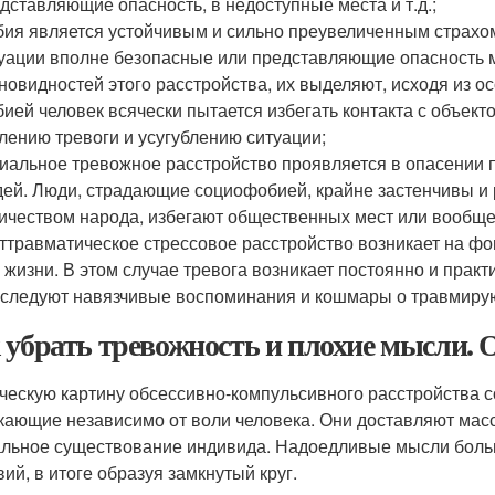
дставляющие опасность, в недоступные места и т.д.;
ия является устойчивым и сильно преувеличенным страхом
уации вполне безопасные или представляющие опасность 
новидностей этого расстройства, их выделяют, исходя из 
ией человек всячески пытается избегать контакта с объект
лению тревоги и усугублению ситуации;
иальное тревожное расстройство проявляется в опасении п
ей. Люди, страдающие социофобией, крайне застенчивы и 
ичеством народа, избегают общественных мест или вообще 
ттравматическое стрессовое расстройство возникает на фо
 жизни. В этом случае тревога возникает постоянно и практ
следуют навязчивые воспоминания и кошмары о травмиру
 убрать тревожность и плохие мысли.
ческую картину обсессивно-компульсивного расстройства 
кающие независимо от воли человека. Они доставляют мас
льное существование индивида. Надоедливые мысли больн
вий, в итоге образуя замкнутый круг.