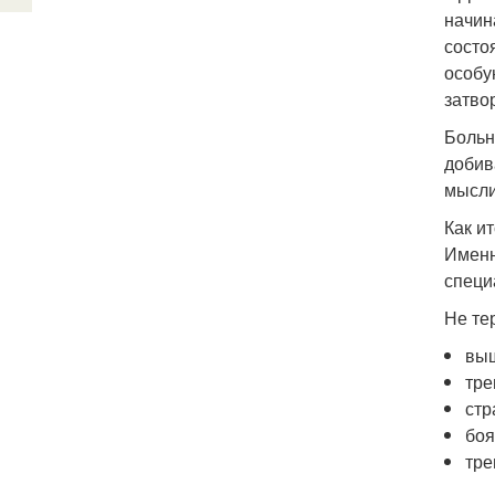
начин
состо
особу
затво
Больн
добив
мысли
Как ит
Именн
специ
Не те
выш
тре
стр
боя
тре