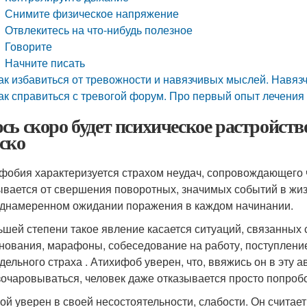
Снимите физическое напряжение
Отвлекитесь на что-нибудь полезное
Говорите
Начните писать
ак избавиться от тревожности и навязчивых мыслей. Навяз
ак справиться с тревогой форум. Про первый опыт лечения
сь скоро будет психическое растройств
ско
фобия характеризуется страхом неудач, сопровождающего 
ывается от свершения поворотных, значимых событий в жиз
днамеренном ожидании поражения в каждом начинании.
ьшей степени такое явление касается ситуаций, связанных
нования, марафоны, собеседование на работу, поступление
дельного страха . Атихифоб уверен, что, ввяжись он в эту
зочаровываться, человек даже отказывается просто попробо
ой уверен в своей несостоятельности, слабости. Он считает