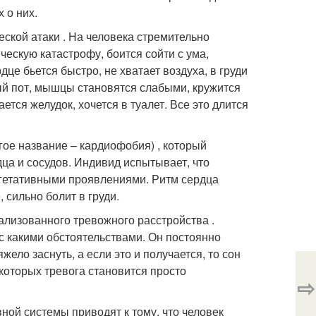
 о них.
кой атаки . На человека стремительно
ческую катастрофу, боится сойти с ума,
це бьется быстро, не хватает воздуха, в груди
ый пот, мышцы становятся слабыми, кружится
тся желудок, хочется в туалет. Все это длится
ое название – кардиофобия) , который
ца и сосудов. Индивид испытывает, что
гетативными проявлениями. Ритм сердца
 сильно болит в груди.
лизованного тревожного расстройства .
с какими обстоятельствами. Он постоянно
жело заснуть, а если это и получается, то сон
которых тревога становится просто
⇨
ой системы приводят к тому, что человек