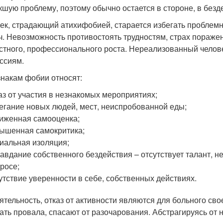
кшую проблему, поэтому обычно остается в стороне, в безд
ек, страдающий атихифобией, старается избегать проблемн
ч. Невозможность противостоять трудностям, страх пораже
стного, профессионального роста. Нереализованный человек
ссиям.
знакам фобии относят:
аз от участия в незнакомых мероприятиях;
егание новых людей, мест, неиспробованной еды;
иженная самооценка;
ышенная самокритика;
иальная изоляция;
авдание собственного бездействия – отсутствует талант, 
росе;
утствие уверенности в себе, собственных действиях.
ятельность, отказ от активности являются для больного сво
ать провала, спасают от разочарования. Абстрагируясь от 