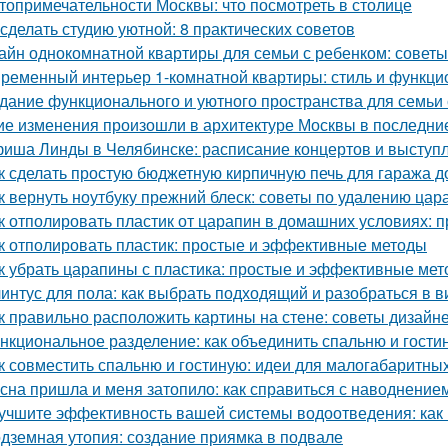
топримечательности Москвы: что посмотреть в столице
 сделать студию уютной: 8 практических советов
айн однокомнатной квартиры для семьи с ребенком: советы
ременный интерьер 1-комнатной квартиры: стиль и функци
дание функционального и уютного пространства для семьи 
ие изменения произошли в архитектуре Москвы в последни
иша Линды в Челябинске: расписание концертов и выступ
к сделать простую бюджетную кирпичную печь для гаража д
к вернуть ноутбуку прежний блеск: советы по удалению цар
к отполировать пластик от царапин в домашних условиях:
к отполировать пластик: простые и эффективные методы
к убрать царапины с пластика: простые и эффективные ме
интус для пола: как выбрать подходящий и разобраться в в
к правильно расположить картины на стене: советы дизайн
нкциональное разделение: как объединить спальню и гости
к совместить спальню и гостиную: идеи для малогабаритны
сна пришла и меня затопило: как справиться с наводнение
учшите эффективность вашей системы водоотведения: как
дземная утопия: создание приямка в подвале