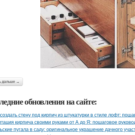
ь дальше →
ледние обновления на сайте:
 создать стену под кирпич из штукатурки в стиле лофт: пош
тация кирпича своими руками от А до Я: пошаговое руково
ьские пугала в саду: оригинальное украшение дачного учас