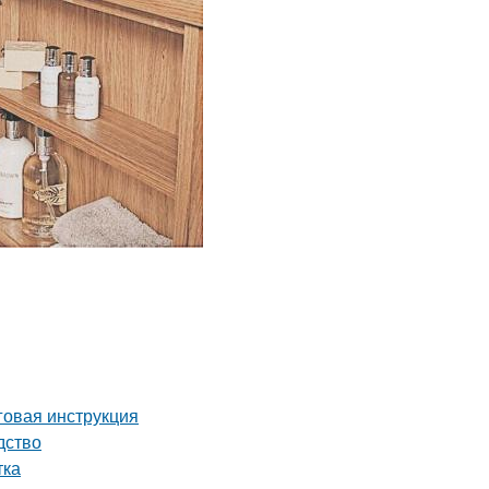
аговая инструкция
дство
тка