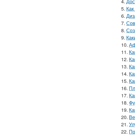
4.
Дос
5.
Как
6.
Диз
7.
Сов
8.
Соз
9.
Как
10.
Аф
11.
Ка
12.
Ка
13.
Ка
14.
Ка
15.
Ка
16.
Пл
17.
Ка
18.
Фу
19.
Ка
20.
Ве
21.
Ул
22.
По