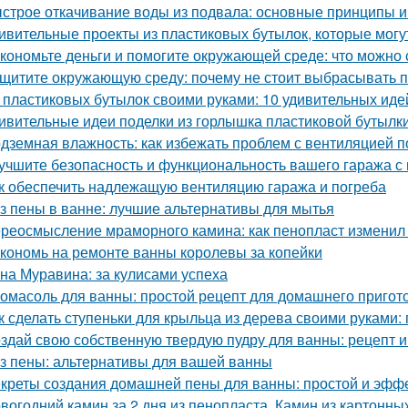
строе откачивание воды из подвала: основные принципы 
ивительные проекты из пластиковых бутылок, которые могу
кономьте деньги и помогите окружающей среде: что можно 
щитите окружающую среду: почему не стоит выбрасывать 
 пластиковых бутылок своими руками: 10 удивительных иде
ивительные идеи поделки из горлышка пластиковой бутылк
дземная влажность: как избежать проблем с вентиляцией 
учшите безопасность и функциональность вашего гаража с
к обеспечить надлежащую вентиляцию гаража и погреба
з пены в ванне: лучшие альтернативы для мытья
реосмысление мраморного камина: как пенопласт изменил
кономь на ремонте ванны королевы за копейки
на Муравина: за кулисами успеха
омасоль для ванны: простой рецепт для домашнего пригот
к сделать ступеньки для крыльца из дерева своими руками:
здай свою собственную твердую пудру для ванны: рецепт и
з пены: альтернативы для вашей ванны
креты создания домашней пены для ванны: простой и эфф
вогодний камин за 2 дня из пенопласта. Камин из картонны