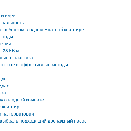
 и идеи
ональность
с ребенком в однокомнатной квартире
е годы
лений
о 25 КВ.м
апин с пластика
 простые и эффективные методы
тоды
идах
ера
ную в одной комнате
х квартир
м на территории
 выбрать подходящий дренажный насос