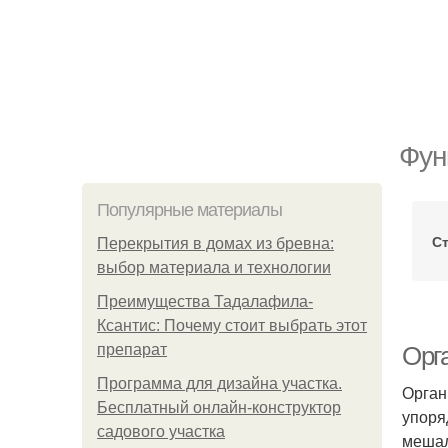
Фун
Популярные материалы
С
Перекрытия в домах из бревна:
выбор материала и технологии
Преимущества Тадалафила-
Ксантис: Почему стоит выбрать этот
препарат
Орг
Программа для дизайна участка.
Орган
Бесплатный онлайн-конструктор
упоря
садового участка
мешал