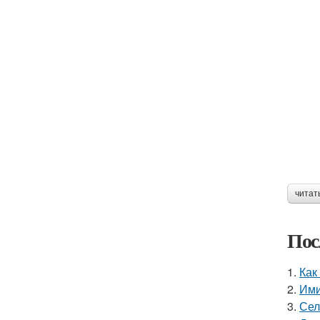
читат
Пос
1.
Как
2.
Ими
3.
Сел