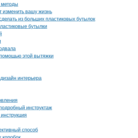
и методы
т изменить вашу жизнь
сделать из больших пластиковых бутылок
пластиковые бутылки
й
и
подвала
 помощью этой вытяжки
 дизайн интерьера
овления
 подробный инструктаж
 инструкция
ективный способ
х коробок