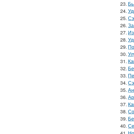
23.
Бы
24.
Уд
25.
Сэ
26.
За
27.
Из
28.
Уд
29.
По
30.
Ул
31.
Ка
32.
Бе
33.
Пе
34.
Сэ
35.
Ан
36.
Ар
37.
Ка
38.
Со
39.
Бе
40.
Се
41.
Но