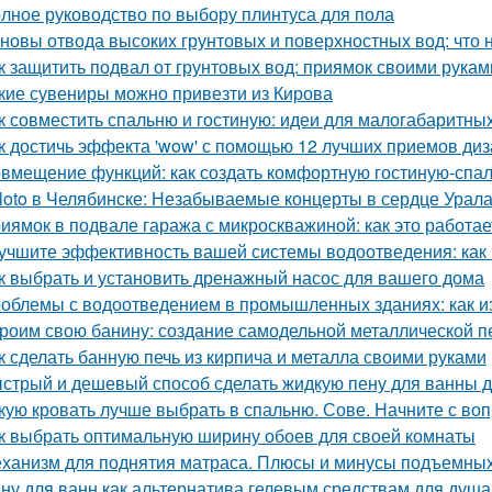
лное руководство по выбору плинтуса для пола
новы отвода высоких грунтовых и поверхностных вод: что 
к защитить подвал от грунтовых вод: приямок своими рукам
кие сувениры можно привезти из Кирова
к совместить спальню и гостиную: идеи для малогабаритны
к достичь эффекта 'wow' с помощью 12 лучших приемов ди
вмещение функций: как создать комфортную гостиную-спа
loto в Челябинске: Незабываемые концерты в сердце Урал
иямок в подвале гаража с микроскважиной: как это работае
учшите эффективность вашей системы водоотведения: как
к выбрать и установить дренажный насос для вашего дома
облемы с водоотведением в промышленных зданиях: как из
роим свою банину: создание самодельной металлической п
к сделать банную печь из кирпича и металла своими руками
стрый и дешевый способ сделать жидкую пену для ванны 
кую кровать лучше выбрать в спальню. Сове. Начните с воп
к выбрать оптимальную ширину обоев для своей комнаты
ханизм для поднятия матраса. Плюсы и минусы подъемны
ну для ванн как альтернатива гелевым средствам для душа