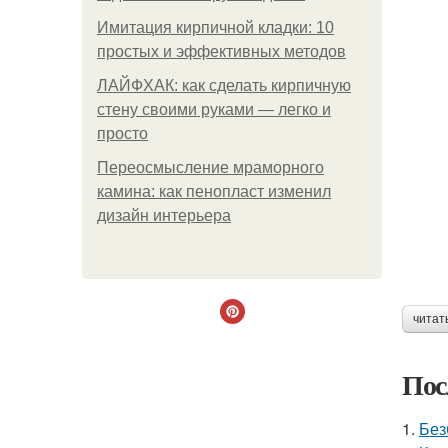
Имитация кирпичной кладки: 10
простых и эффективных методов
ЛАЙФХАК: как сделать кирпичную
стену своими руками — легко и
просто
Переосмысление мраморного
камина: как пенопласт изменил
дизайн интерьера
читат
Пос
1.
Без