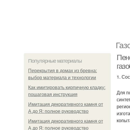
Газ
Пен
Популярные материалы
газ
Перекрытия в домах из бревна:
1. Со
выбор материала и технологии
Как имитировать кирпичную кладку:
Для п
пошаговая инструкция
синте
Имитация декоративного камня от
регио
А до Я: полное руководство
изгот
копыт
Имитация декоративного камня от
А до Я: полное руководство