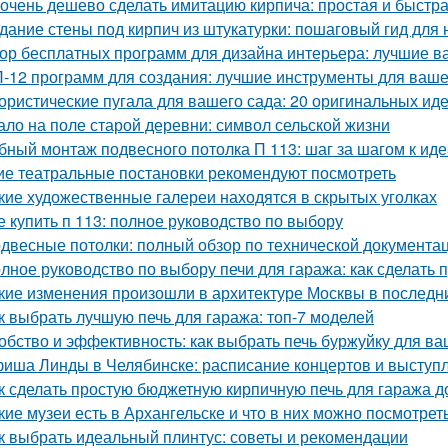
 очень дешево сделать имитацию кирпича: простая и быстр
дание стены под кирпич из штукатурки: пошаговый гид для
ор бесплатных программ для дизайна интерьера: лучшие 
-12 программ для создания: лучшие инструменты для ваше
ристические пугала для вашего сада: 20 оригинальных ид
ало на поле старой деревни: символ сельской жизни
бный монтаж подвесного потолка П 113: шаг за шагом к ид
ие театральные постановки рекомендуют посмотреть
кие художественные галереи находятся в скрытых уголках
е купить п 113: полное руководство по выбору
двесные потолки: полный обзор по технической документа
лное руководство по выбору печи для гаража: как сделать
кие изменения произошли в архитектуре Москвы в последн
к выбрать лучшую печь для гаража: топ-7 моделей
обство и эффективность: как выбрать печь буржуйку для в
иша Линды в Челябинске: расписание концертов и выступ
к сделать простую бюджетную кирпичную печь для гаража д
кие музеи есть в Архангельске и что в них можно посмотрет
к выбрать идеальный плинтус: советы и рекомендации