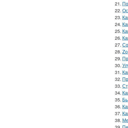
21.
По
22.
Ос
23.
Ка
24.
Ка
25.
Ка
26.
Ка
27.
Со
28.
Zo
29.
Пр
30.
Ул
31.
Ка
32.
Пр
33.
Ст
34.
Ка
35.
Бы
36.
Ка
37.
Ка
38.
Ме
39.
Пе