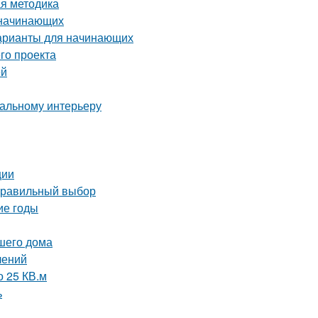
ая методика
 начинающих
варианты для начинающих
го проекта
ей
еальному интерьеру
ции
 правильный выбор
ие годы
ашего дома
лений
о 25 КВ.м
ь