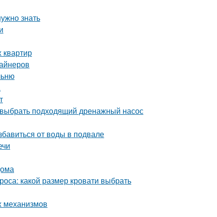
нужно знать
и
х квартир
зайнеров
льню
а
т
 выбрать подходящий дренажный насос
бавиться от воды в подвале
ечи
дома
роса: какой размер кровати выбрать
х механизмов