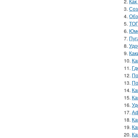
2.
Как
3.
Соз
4.
Обз
5.
ТОП
6.
Юмо
7.
Пуг
8.
Удо
9.
Как
10.
Ка
11.
Гд
12.
По
13.
По
14.
Ка
15.
Ка
16.
Уд
17.
Аф
18.
Ка
19.
Ка
20.
Ка