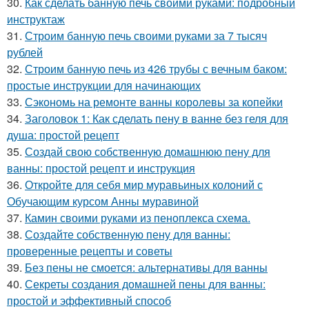
30.
Как сделать банную печь своими руками: подробный
инструктаж
31.
Строим банную печь своими руками за 7 тысяч
рублей
32.
Строим банную печь из 426 трубы с вечным баком:
простые инструкции для начинающих
33.
Сэкономь на ремонте ванны королевы за копейки
34.
Заголовок 1: Как сделать пену в ванне без геля для
душа: простой рецепт
35.
Создай свою собственную домашнюю пену для
ванны: простой рецепт и инструкция
36.
Откройте для себя мир муравьиных колоний с
Обучающим курсом Анны муравиной
37.
Камин своими руками из пеноплекса схема.
38.
Создайте собственную пену для ванны:
проверенные рецепты и советы
39.
Без пены не смоется: альтернативы для ванны
40.
Секреты создания домашней пены для ванны:
простой и эффективный способ