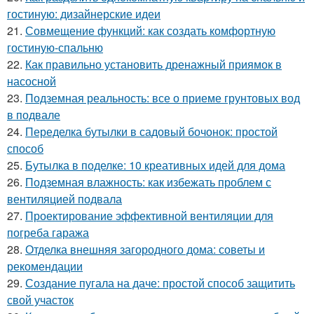
гостиную: дизайнерские идеи
21.
Совмещение функций: как создать комфортную
гостиную-спальню
22.
Как правильно установить дренажный приямок в
насосной
23.
Подземная реальность: все о приеме грунтовых вод
в подвале
24.
Переделка бутылки в садовый бочонок: простой
способ
25.
Бутылка в поделке: 10 креативных идей для дома
26.
Подземная влажность: как избежать проблем с
вентиляцией подвала
27.
Проектирование эффективной вентиляции для
погреба гаража
28.
Отделка внешняя загородного дома: советы и
рекомендации
29.
Создание пугала на даче: простой способ защитить
свой участок