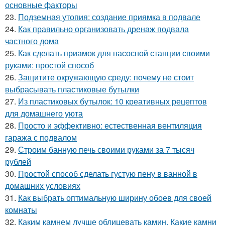
основные факторы
23.
Подземная утопия: создание приямка в подвале
24.
Как правильно организовать дренаж подвала
частного дома
25.
Как сделать приамок для насосной станции своими
руками: простой способ
26.
Защитите окружающую среду: почему не стоит
выбрасывать пластиковые бутылки
27.
Из пластиковых бутылок: 10 креативных рецептов
для домашнего уюта
28.
Просто и эффективно: естественная вентиляция
гаража с подвалом
29.
Строим банную печь своими руками за 7 тысяч
рублей
30.
Простой способ сделать густую пену в ванной в
домашних условиях
31.
Как выбрать оптимальную ширину обоев для своей
комнаты
32.
Каким камнем лучше облицевать камин. Какие камни