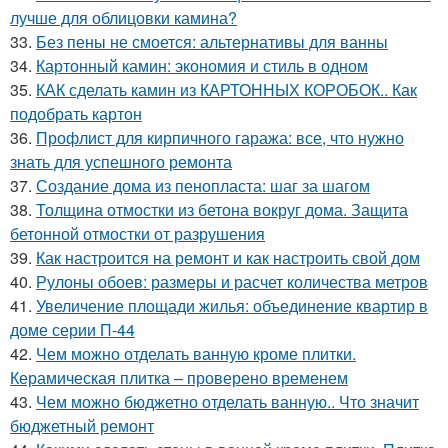
лучше для облицовки камина?
33.
Без пены не смоется: альтернативы для ванны
34.
Картонный камин: экономия и стиль в одном
35.
КАК сделать камин из КАРТОННЫХ КОРОБОК.. Как
подобрать картон
36.
Профлист для кирпичного гаража: все, что нужно
знать для успешного ремонта
37.
Создание дома из пенопласта: шаг за шагом
38.
Толщина отмостки из бетона вокруг дома. Защита
бетонной отмостки от разрушения
39.
Как настроится на ремонт и как настроить свой дом
40.
Рулоны обоев: размеры и расчет количества метров
41.
Увеличение площади жилья: объединение квартир в
доме серии П-44
42.
Чем можно отделать ванную кроме плитки.
Керамическая плитка – проверено временем
43.
Чем можно бюджетно отделать ванную.. Что значит
бюджетный ремонт