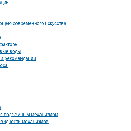
ации
и
мощью современного искусства
е
 факторы
овые воды
 и рекомендации
соса
а
ь с подъемным механизмом
овидности механизмов