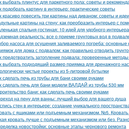
к выбрать плинтус для паркетного пола: советы и рекоменд
к подобрать картину в интерьер: практические советы
к красиво повесить три картины над диваном: советы и иде
дульные картины на стену: как преобразить интерьер с по
ленькая спальня-гостиная: 10 идей для удобного интерьера
дземная реальность: все о приеме грунтовых вод в подвал
бор насоса для осушения заливаемого погреба: основные
иямок для дома с подвалом: как правильно отводить грунт
к предотвратить затопление подвала: проверенные методы
к выбрать подходящий размер приямка для дренажного на
ологически чистые проекты из 5-литровой бутылки
к сделать печь из трубы для бани своими руками
к сделать печь для бани модели ВАЛДАЙ из трубы 530 мм
роительство бани: как сделать печь своими руками
реход на пену для ванны: лучший выбор для вашего душа
спись стен в интерьере: создание уникального пространств
овать с ящиками или подъемным механизмом. №5. Кроват
кая кровать лучше с подъемным механизмом или без. Разн
ределка новостройки: основные этапы чернового ремонта