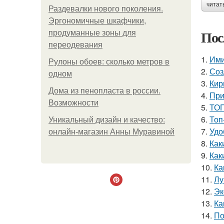
читат
Раздевалки нового поколения.
Эргономичные шкафчики,
Пос
продуманные зоны для
переодевания
1.
Ими
Рулоны обоев: сколько метров в
2.
Соз
одном
3.
Кир
Дома из пенопласта в россии.
4.
При
Возможности
5.
ТОП
6.
Топ
Уникальный дизайн и качество:
7.
Удо
онлайн-магазин Анны Муравиной
8.
Как
9.
Как
10.
Ка
11.
Лу
12.
Эк
13.
Ка
14.
По