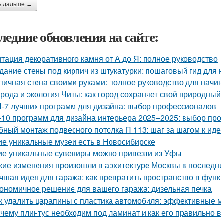
ь дальше →
ледние обновления на сайте:
тация декоративного камня от А до Я: полное руководство
дание стены под кирпич из штукатурки: пошаговый гид для
пичная стена своими руками: полное руководство для нач
рода и экология Читы: как город сохраняет свой природны
-7 лучших программ для дизайна: выбор профессионалов
-10 программ для дизайна интерьера 2025–2025: выбор п
бный монтаж подвесного потолка П 113: шаг за шагом к ид
ие уникальные музеи есть в Новосибирске
ие уникальные сувениры можно привезти из Уфы
кие изменения произошли в архитектуре Москвы в последн
чшая идея для гаража: как превратить пространство в фу
ономичное решение для вашего гаража: дизельная печка
к удалить царапины с пластика автомобиля: эффективные 
чему плинтус необходим под ламинат и как его правильно 