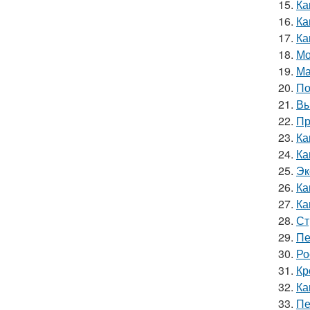
15.
Ка
16.
Ка
17.
Ка
18.
Мо
19.
Ма
20.
По
21.
Вы
22.
Пр
23.
Ка
24.
Ка
25.
Эк
26.
Ка
27.
Ка
28.
Ст
29.
Пе
30.
Ро
31.
Кр
32.
Ка
33.
Пе