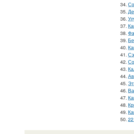
34.
Со
35.
Де
36.
Ул
37.
Ка
38.
Фа
39.
Бе
40.
Ка
41.
Сэ
42.
Со
43.
Ка
44.
Ав
45.
Эт
46.
Ва
47.
Ка
48.
Кр
49.
Ка
50.
22