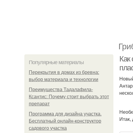
Гри
Как 
Популярные материалы
пла
Перекрытия в домах из бревна:
Новый
выбор материала и технологии
Антар
Преимущества Тадалафила-
неско
Ксантис: Почему стоит выбрать этот
препарат
Необх
Программа для дизайна участка.
Итак,
Бесплатный онлайн-конструктор
садового участка