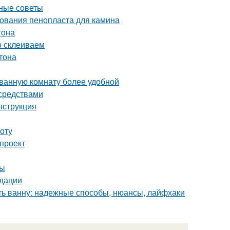
зные советы
ования пенопласта для камина
тона
о склеиваем
тона
 ванную комнату более удобной
 средствами
нструкция
оту
 проект
ды
ндации
ить ванну: надежные способы, нюансы, лайфхаки