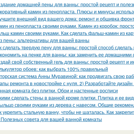
здание домашней пены для ванны: простой рецепт и поле
коративный камин из пенопласта. Плюсы и минусы использ
учшите внешний вид вашего дома: ремонт и обшивка фрон
мин из пенопласта своими руками. Камин из коробок: прост
льш камин своими руками. Как сделать фальш-камин из кар
з пены: альтернативы для вашей ванны
к сделать твердую пену для ванны: простой способ сделать
кономить на пенке для ванны: как заменить ее домашними
здай свой собственный гель для ванны: простой рецепт и и
лькулятор обоев: как выбрать 100% правильный
торская система Анны Муравиной: как продвигать свою раб
апы ремонта в новостройке с нуля. 2) Разработайте дизайн
нная комната без плитки. Обои и настенные росписи
кими сделать стены в ванной кроме плитки. Плитка и ее ви
ыльцо своими руками из дерева с навесом. Общие рекоме
к укрепить стальную ванну, чтобы не шаталась. Как закреп
 Полезных совета для вашей ванной комнаты