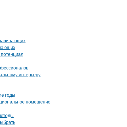
 начинающих
инающих
й потенциал
рофессионалов
еальному интерьеру
ие годы
нкциональное помещение
методы
выбрать