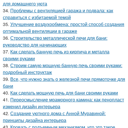
для домашнего уюта
34.
Проблемы с вентиляцией гаража и подвала: как
справиться с избитаемой темой
35.
Улучшение воздухообмена: простой способ создания
оптимальной вентиляции в гараже
36.
Строительство металлической печи для бани:
руководство для начинающих
37.
Как сделать банную печь из кирпича и металла
своими руками
38.
Строим самую мощную банную печь своими руками:
подробный инструктаж
39.
Все, что нужно знать о железной печи прямоточке для
бани
40.
Как сделать мощную печь для бани своими руками
41.
Переосмысление мраморного камина: как пенопласт
изменил дизайн интерьера
42.
Создание уютного дома с Анной Муравиной:
принципы дизайна интерьера
43.
Кровать с подъемным механизмом, что это такое.