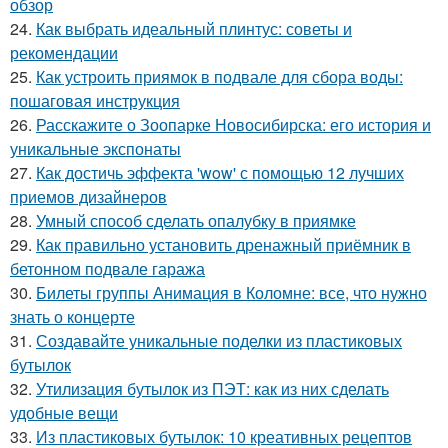
обзор
24.
Как выбрать идеальный плинтус: советы и
рекомендации
25.
Как устроить приямок в подвале для сбора воды:
пошаговая инструкция
26.
Расскажите о Зоопарке Новосибирска: его история и
уникальные экспонаты
27.
Как достичь эффекта 'wow' с помощью 12 лучших
приемов дизайнеров
28.
Умный способ сделать опалубку в приямке
29.
Как правильно установить дренажный приёмник в
бетонном подвале гаража
30.
Билеты группы Анимация в Коломне: все, что нужно
знать о концерте
31.
Создавайте уникальные поделки из пластиковых
бутылок
32.
Утилизация бутылок из ПЭТ: как из них сделать
удобные вещи
33.
Из пластиковых бутылок: 10 креативных рецептов