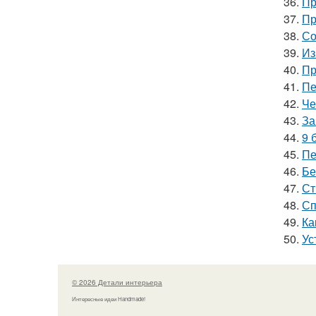
36.
Пр
37.
Пр
38.
Со
39.
Из
40.
Пр
41.
Пе
42.
Че
43.
За
44.
9 
45.
Пе
46.
Бе
47.
Ст
48.
Сп
49.
Ка
50.
Ус
© 2026 Детали интерьера
Интересные идеи Handmade!