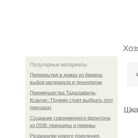
Хоз
Популярные материалы
Перекрытия в домах из бревна:
выбор материала и технологии
Преимущества Тадалафила-
Ксантис: Почему стоит выбрать этот
препарат
Шка
Создание современного фронтона
из OSB: принципы и приемы
Раздевалки нового поколения.