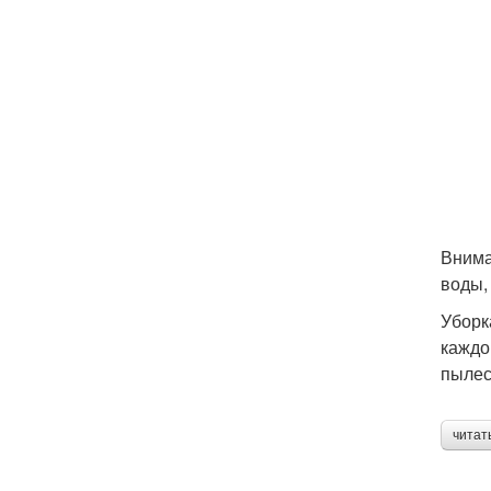
Внима
воды, 
Уборк
каждо
пылес
читат