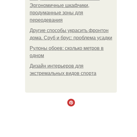
Эргономичные шкафчики,
продуманные зоны для
переодевания
Другие способы украсить фронтон
дома. Сруб и брус: проблема усадки
Рулоны обоев: сколько метров в
одном
Дизайн интерьеров для
экстремальных видов спорта