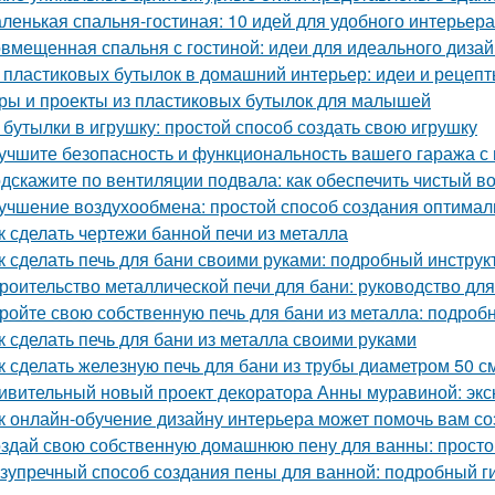
ленькая спальня-гостиная: 10 идей для удобного интерьера
вмещенная спальня с гостиной: идеи для идеального диза
 пластиковых бутылок в домашний интерьер: идеи и рецеп
ры и проекты из пластиковых бутылок для малышей
 бутылки в игрушку: простой способ создать свою игрушку
учшите безопасность и функциональность вашего гаража с
дскажите по вентиляции подвала: как обеспечить чистый в
учшение воздухообмена: простой способ создания оптимал
к сделать чертежи банной печи из металла
к сделать печь для бани своими руками: подробный инструк
роительство металлической печи для бани: руководство д
ройте свою собственную печь для бани из металла: подроб
к сделать печь для бани из металла своими руками
к сделать железную печь для бани из трубы диаметром 50 с
ивительный новый проект декоратора Анны муравиной: эк
к онлайн-обучение дизайну интерьера может помочь вам с
здай свою собственную домашнюю пену для ванны: простой
зупречный способ создания пены для ванной: подробный г