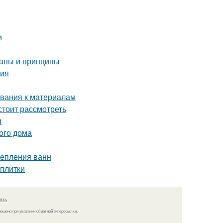
и
тапы и принципы
ния
ования к материалам
стоит рассмотреть
м
ого дома
репления ванн
 плитки
язь
решено при указании обратной гиперссылки.