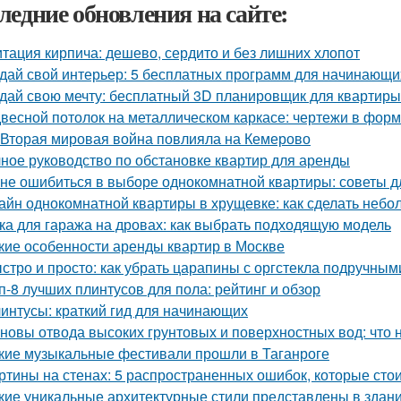
ледние обновления на сайте:
тация кирпича: дешево, сердито и без лишних хлопот
дай свой интерьер: 5 бесплатных программ для начинающи
дай свою мечту: бесплатный 3D планировщик для квартиры
весной потолок на металлическом каркасе: чертежи в фо
 Вторая мировая война повлияла на Кемерово
ное руководство по обстановке квартир для аренды
 не ошибиться в выборе однокомнатной квартиры: советы 
айн однокомнатной квартиры в хрущевке: как сделать неб
ка для гаража на дровах: как выбрать подходящую модель
кие особенности аренды квартир в Москве
стро и просто: как убрать царапины с оргстекла подручны
п-8 лучших плинтусов для пола: рейтинг и обзор
интусы: краткий гид для начинающих
новы отвода высоких грунтовых и поверхностных вод: что 
кие музыкальные фестивали прошли в Таганроге
ртины на стенах: 5 распространенных ошибок, которые стои
кие уникальные архитектурные стили представлены в здан