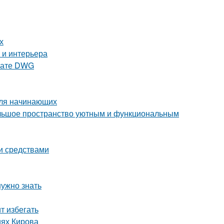
х
 и интерьера
рмате DWG
для начинающих
ольшое пространство уютным и функциональным
ми средствами
нужно знать
т избегать
иях Кирова