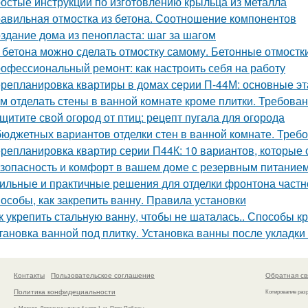
остые инструкции по изготовлению крыльца из металла
авильная отмостка из бетона. Соотношение компонентов
здание дома из пенопласта: шаг за шагом
 бетона можно сделать отмостку самому. Бетонные отмостк
офессиональный ремонт: как настроить себя на работу
репланировка квартиры в домах серии П-44М: основные э
м отделать стены в ванной комнате кроме плитки. Требова
щитите свой огород от птиц: рецепт пугала для огорода
бюджетных вариантов отделки стен в ванной комнате. Треб
репланировка квартир серии П44К: 10 вариантов, которые 
зопасность и комфорт в вашем доме с резервным питание
ильные и практичные решения для отделки фронтона частн
особы, как закрепить ванну. Правила установки
к укрепить стальную ванну, чтобы не шаталась.. Способы к
тановка ванной под плитку. Установка ванны после укладки
Контакты
Пользовательское соглашение
Обратная св
Политика конфидециальности
Копирование раз
г. Москва, Довженко улица 4 корп.1, м. Парк Победы