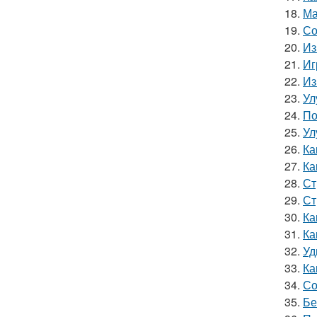
18.
Ма
19.
Со
20.
Из
21.
Иг
22.
Из
23.
Ул
24.
По
25.
Ул
26.
Ка
27.
Ка
28.
Ст
29.
Ст
30.
Ка
31.
Ка
32.
Уд
33.
Ка
34.
Со
35.
Бе