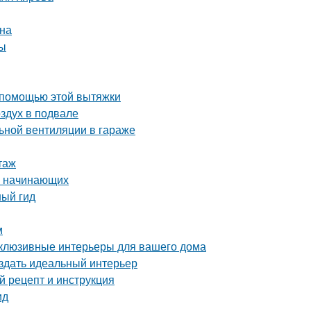
йна
ты
 помощью этой вытяжки
оздух в подвале
ьной вентиляции в гараже
таж
ля начинающих
ный гид
м
склюзивные интерьеры для вашего дома
оздать идеальный интерьер
 рецепт и инструкция
ид