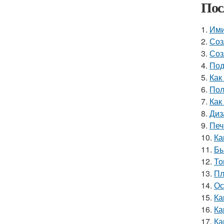
Пос
1.
Ими
2.
Соз
3.
Соз
4.
Под
5.
Как
6.
Пол
7.
Как
8.
Диз
9.
Печ
10.
Ка
11.
Бы
12.
То
13.
Пл
14.
Ос
15.
Ка
16.
Ка
17.
Ка