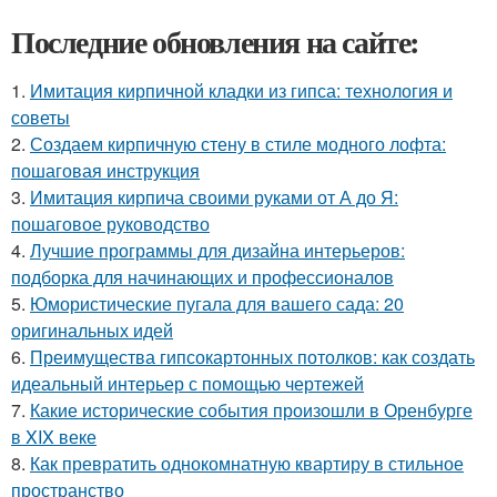
Последние обновления на сайте:
1.
Имитация кирпичной кладки из гипса: технология и
советы
2.
Создаем кирпичную стену в стиле модного лофта:
пошаговая инструкция
3.
Имитация кирпича своими руками от А до Я:
пошаговое руководство
4.
Лучшие программы для дизайна интерьеров:
подборка для начинающих и профессионалов
5.
Юмористические пугала для вашего сада: 20
оригинальных идей
6.
Преимущества гипсокартонных потолков: как создать
идеальный интерьер с помощью чертежей
7.
Какие исторические события произошли в Оренбурге
в XIX веке
8.
Как превратить однокомнатную квартиру в стильное
пространство