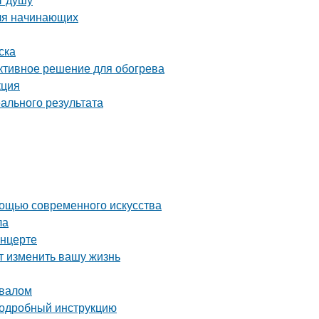
для начинающих
ска
ективное решение для обогрева
кция
ального результата
мощью современного искусства
ла
онцерте
т изменить вашу жизнь
двалом
 подробный инструкцию