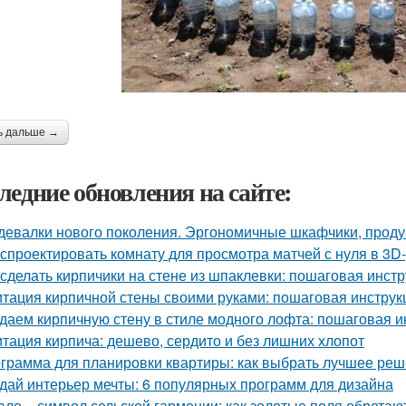
ь дальше →
ледние обновления на сайте:
девалки нового поколения. Эргономичные шкафчики, прод
 спроектировать комнату для просмотра матчей с нуля в 3D
 сделать кирпичики на стене из шпаклевки: пошаговая инст
тация кирпичной стены своими руками: пошаговая инструк
даем кирпичную стену в стиле модного лофта: пошаговая и
тация кирпича: дешево, сердито и без лишних хлопот
грамма для планировки квартиры: как выбрать лучшее ре
дай интерьер мечты: 6 популярных программ для дизайна
ало – символ сельской гармонии: как золотые поля обретаю