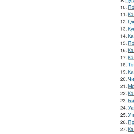
10.
По
11.
Ка
12.
Гд
13.
Ку
14.
Ка
15.
По
16.
Ка
17.
Ка
18.
То
19.
Ка
20.
Чи
21.
Мо
22.
Ка
23.
Би
24.
Уд
25.
Ут
26.
Пр
27.
Ка