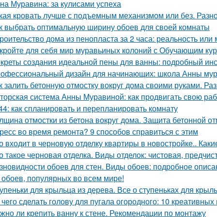
на Муравина: за кулисами успеха
кая кровать лучше с подъемным механизмом или без. Разн
к выбрать оптимальную ширину обоев для своей комнаты
роительство дома из пенопласта за 2 часа: реальность или
кройте для себя мир муравьиных колоний с Обучающим ку
креты создания идеальной пены для ванны: подробный ин
офессиональный дизайн для начинающих: школа Анны му
к залить бетонную отмостку вокруг дома своими руками. Ра
торская система Анны Муравиной: как продвигать свою раб
44: как спланировать и перепланировать комнату
лщина отмостки из бетона вокруг дома. Защита бетонной о
ресс во время ремонта? 9 способов справиться с этим
о входит в черновую отделку квартиры в новостройке.. Каки
о такое черновая отделка. Виды отделок: чистовая, предчис
зновидности обоев для стен. Виды обоев: подробное описан
 обоев, популярных во всем мире!
упеньки для крыльца из дерева. Все о ступеньках для крыл
 чего сделать голову для пугала огородного: 10 креативных
жно ли крепить ванну к стене. Рекомендации по монтажу