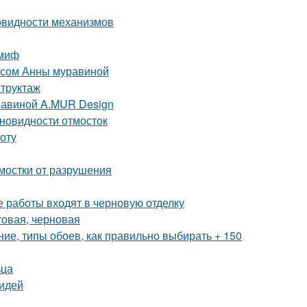
овидности механизмов
 миф
рсом Анны муравиной
структаж
равиной A.MUR Design
зновидности отмосток
оту
тмостки от разрушения
е работы входят в черновую отделку
товая, черновая
ие, типы обоев, как правильно выбирать + 150
ьца
 идей