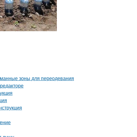
уманные зоны для переодевания
-редакторе
рукция
ция
нструкция
шение
т душу