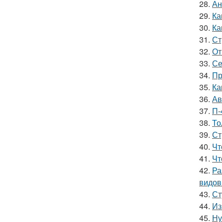
28.
Ан
29.
Ка
30.
Ка
31.
Ст
32.
От
33.
Се
34.
Пр
35.
Ка
36.
Ав
37.
П-
38.
То
39.
Ст
40.
Чт
41.
Чт
42.
Ра
видов
43.
Ст
44.
Из
45.
Ну