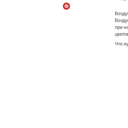
Возду
Возду
при н
цвето
Что н