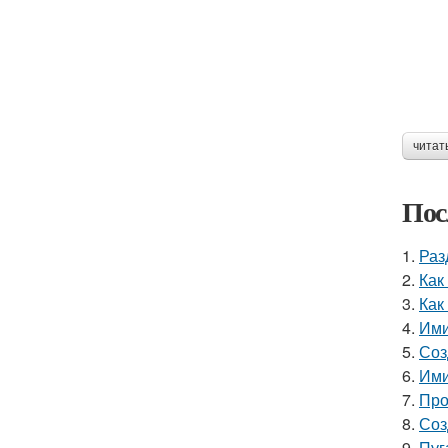
читат
Пос
1.
Раз
2.
Как
3.
Как
4.
Ими
5.
Соз
6.
Ими
7.
Про
8.
Соз
9.
Пуг