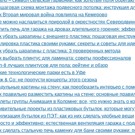
шаговая схема монтажа подвесного потолка: инструкция 
к Вторая мировая война повлияла на Кемерово
е можно насладиться природой в окрестностях Северодвин
пить печь для гаража на дровах длительного горения: эфф
к убрать царапины с внешнего пластика: пошаговая инстру
лировка пластика своими руками: секреты и советы для иде
к убрать царапины с пластика: 3 проверенных метода
к выбрать плинтус для ламината: советы профессионалов
п-8 лучших плинтусов для пола: рейтинг и обзор
кие технологические парки есть в Уфе
ж & Co: не пропусти концерты этого сезона
дульные картины на стену: как преобразить интерьер с по
к правильно разместить картины на стене: основные прави
леты группы Анимация в Коломне: все, что нужно знать о к
ивительные проекты из пластиковых бутылок, которые могу
илизация бутылок из ПЭТ: как из них сделать удобные вещи
осто и эффективно: естественная вентиляция гаража с по
к сделать стальную печь каменку для бани своими руками: