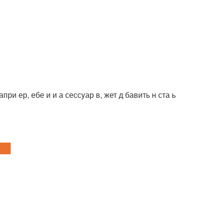
апри ер, ебе и и а сессyар в, жет д бавить н ста ь