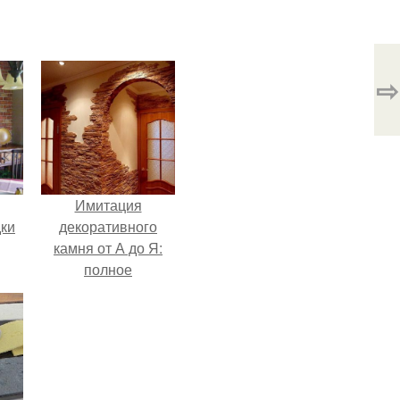
⇨
Имитация
дки
декоративного
камня от А до Я:
полное
руководство