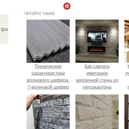
Читайте также
⇦
Технические
Как сделать
характеристики
имитацию
л
волнового шифера.
кирпичной стены из
7-волновой шифер
гипсокартона
своими руками:
п
пошаговая
инструкция