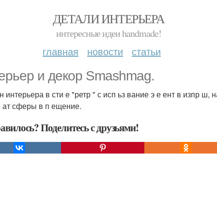
ДЕТАЛИ ИНТЕРЬЕРА
интересные идеи handmade!
главная
новости
статьи
ерьер и декор Smashmag.
 интерьера в сти е "ретр " с исп ьз вание э е ент в изпр ш, н
й ат сферы в п ещение.
авилось? Поделитесь с друзьями!