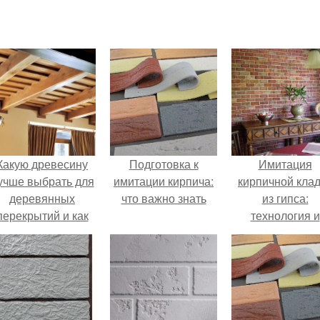
Какую древесину
Подготовка к
Имитация
учше выбрать для
имитации кирпича:
кирпичной кла
деревянных
что важно знать
из гипса:
перекрытий и как
технология и
равильно уложить
советы
балки?