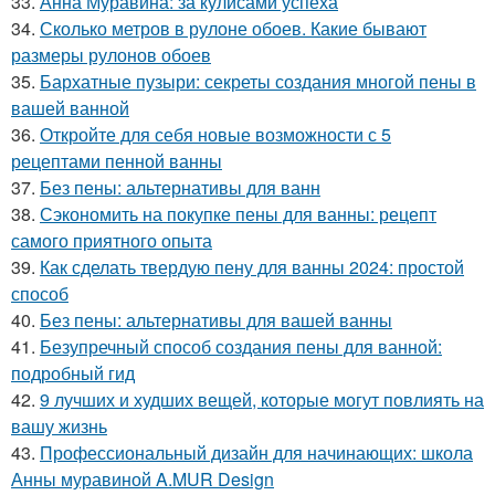
33.
Анна Муравина: за кулисами успеха
34.
Сколько метров в рулоне обоев. Какие бывают
размеры рулонов обоев
35.
Бархатные пузыри: секреты создания многой пены в
вашей ванной
36.
Откройте для себя новые возможности с 5
рецептами пенной ванны
37.
Без пены: альтернативы для ванн
38.
Сэкономить на покупке пены для ванны: рецепт
самого приятного опыта
39.
Как сделать твердую пену для ванны 2024: простой
способ
40.
Без пены: альтернативы для вашей ванны
41.
Безупречный способ создания пены для ванной:
подробный гид
42.
9 лучших и худших вещей, которые могут повлиять на
вашу жизнь
43.
Профессиональный дизайн для начинающих: школа
Анны муравиной A.MUR Design