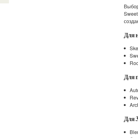
Выбор
Sweet
созда
Для 
Ske
Sw
Roo
Для 
Au
Rev
Arc
Для 
Ble