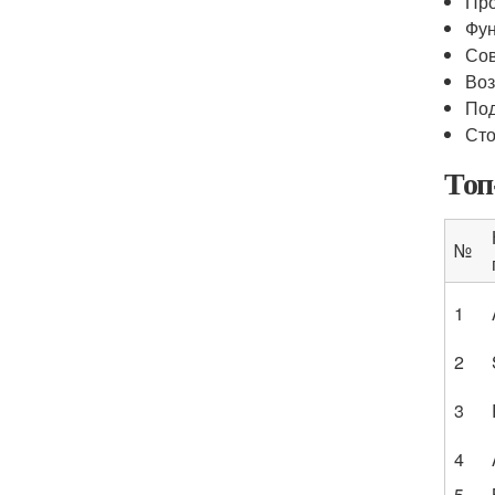
Про
Фун
Сов
Воз
Под
Сто
Топ
№
1
2
3
4
5