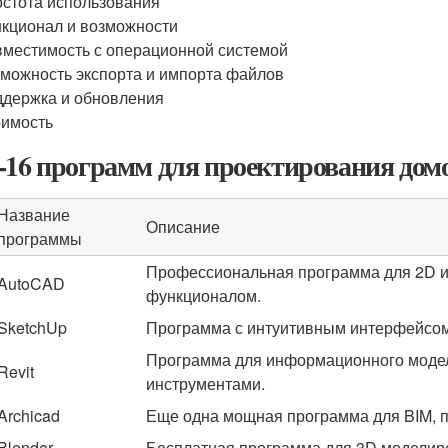
стота использования
кционал и возможности
местимость с операционной системой
можность экспорта и импорта файлов
держка и обновления
имость
-16 программ для проектирования дом
Название
Описание
программы
Профессиональная программа для 2D и
AutoCAD
функционалом.
SketchUp
Программа с интуитивным интерфейсом,
Программа для информационного модел
Revit
инструментами.
Archicad
Еще одна мощная программа для BIM, п
Blender
Бесплатная программа для 3D моделир