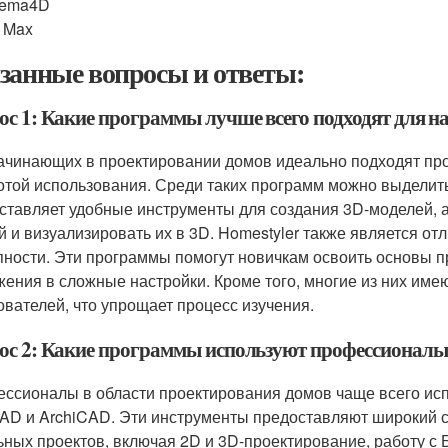
nema4D
 Max
занные вопросы и ответы:
ос 1: Какие программы лучше всего подходят для 
ачинающих в проектировании домов идеально подходят пр
отой использования. Среди таких программ можно выделить 
ставляет удобные инструменты для создания 3D-моделей, а 
й и визуализировать их в 3D. Homestyler также является о
пности. Эти программы помогут новичкам освоить основы п
жения в сложные настройки. Кроме того, многие из них им
ователей, что упрощает процесс изучения.
ос 2: Какие программы используют профессионалы
ссионалы в области проектирования домов чаще всего испо
AD и ArchiCAD. Эти инструменты предоставляют широкий с
ьных проектов, включая 2D и 3D-проектирование, работу с БИ