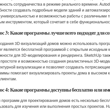
жность сотрудничества в режиме реального времени. Autod
бности создавать подробные модели зданий и автоматизир
 универсальностью и возможностью работы с различными т
м инструментом, который сочетает в себе функциональност
ос 3: Какие программы лучше всего подходят для с
оздания 3D-визуализаций домов можно использовать програм
er является бесплатной программой с открытым исходным 
жности для 3D-моделирования и рендеринга. SketchUp та
 простоте и возможностью создания реалистичных 3D-моде
ектурной визуализации и позволяет создавать потрясающие
аммы помогают визуализировать проекты дома в высоком к
клиентам.
ос 4: Какие программы доступны бесплатно или им
 программ для проектирования домов есть несколько бесп
ьзовать для изучения или выполнения простых проектов. Н