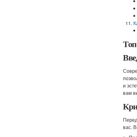
К
Топ
Вве
Совре
позво
и эст
вам в
Кри
Перед
вас. 