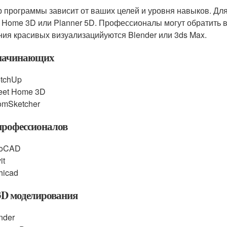
 программы зависит от ваших целей и уровня навыков. Дл
 Home 3D или Planner 5D. Профессионалы могут обратить вн
ния красивых визуализацийуются Blender или 3ds Max.
начинающих
tchUp
eet Home 3D
mSketcher
профессионалов
toCAD
it
hicad
3D моделирования
nder