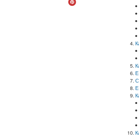
К
К
Е
С
Е
К
К