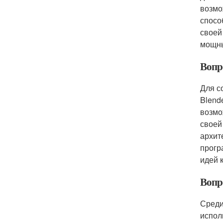
возмо
спосо
своей
мощны
Вопр
Для с
Blend
возмо
своей
архит
прогр
идей 
Вопр
Среди
испол