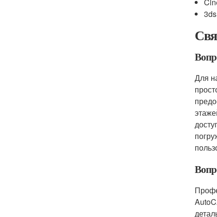
Ci
3ds
Свя
Вопр
Для н
прост
предо
этаже
досту
погру
польз
Вопр
Профе
AutoC
детал