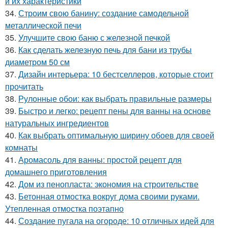
и их характеристики
34.
Строим свою банину: создание самодельной
металлической печи
35.
Улучшите свою баню с железной печкой
36.
Как сделать железную печь для бани из трубы
диаметром 50 см
37.
Дизайн интерьера: 10 бестселлеров, которые стоит
прочитать
38.
Рулонные обои: как выбрать правильные размеры
39.
Быстро и легко: рецепт пены для ванны на основе
натуральных ингредиентов
40.
Как выбрать оптимальную ширину обоев для своей
комнаты
41.
Аромасоль для ванны: простой рецепт для
домашнего приготовления
42.
Дом из пенопласта: экономия на строительстве
43.
Бетонная отмостка вокруг дома своими руками.
Утепленная отмостка поэтапно
44.
Создание пугала на огороде: 10 отличных идей для