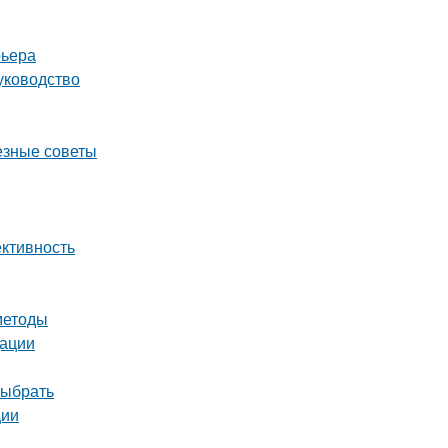
рьера
уководство
езные советы
ективность
методы
дации
выбрать
ции