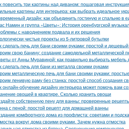
к повесить три картины над диваном: пошаговая инструкци
ильные картины для интерьера: как выбрать идеальное ук
временный дизайн: как объединить гостиную и спальню в 
ас Намин и группа «Цветы»: История оренбургской музыка
облемы с наводнением подвала и их решения
ологически чистые проекты из 5-литровой бутылки
к сделать печь для бани своими руками: простой и дешевый
роим свою банину: создание самодельной металлической п
веты от Анны Муравиной: как правильно выбирать мебель 
к сделать печь для бани из металла своими руками
роим металлическую печь для бани своими руками: простые
роим ленивую раму без станка: простой способ создания с
к онлайн-обучение дизайну интерьера может помочь вам с
анение овощей в квартире. Сколько хранить овощи
здайте собственную пену для ванны: проверенные рецепты
нна с пеной: простой рецепт для домашней ванны
здание комфортного дома из профлиста: советами и подск
мостка вокруг дома своими руками. Зачем нужна отмостка
авильная отмостка из бетона. Соотношение компонентов