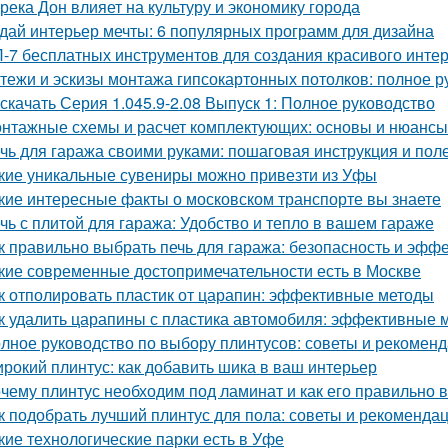
 река Дон влияет на культуру и экономику города
дай интерьер мечты: 6 популярных программ для дизайна
-7 бесплатных инструментов для создания красивого инте
тежи и эскизы монтажа гипсокартонных потолков: полное р
 скачать Серия 1.045.9-2.08 Выпуск 1: Полное руководство
нтажные схемы и расчет комплектующих: основы и нюансы
чь для гаража своими руками: пошаговая инструкция и пол
кие уникальные сувениры можно привезти из Уфы
кие интересные факты о московском транспорте вы знаете
чь с плитой для гаража: Удобство и тепло в вашем гараже
к правильно выбрать печь для гаража: безопасность и эфф
кие современные достопримечательности есть в Москве
к отполировать пластик от царапин: эффективные методы
к удалить царапины с пластика автомобиля: эффективные 
лное руководство по выбору плинтусов: советы и рекомен
рокий плинтус: как добавить шика в ваш интерьер
чему плинтус необходим под ламинат и как его правильно 
к подобрать лучший плинтус для пола: советы и рекоменда
кие технологические парки есть в Уфе