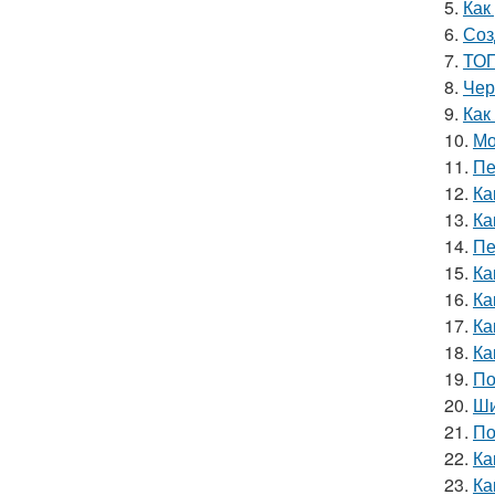
5.
Как
6.
Соз
7.
ТОП
8.
Чер
9.
Как
10.
Мо
11.
Пе
12.
Ка
13.
Ка
14.
Пе
15.
Ка
16.
Ка
17.
Ка
18.
Ка
19.
По
20.
Ши
21.
По
22.
Ка
23.
Ка