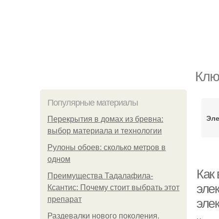
Клю
Популярные материалы
Эле
Перекрытия в домах из бревна:
выбор материала и технологии
Рулоны обоев: сколько метров в
одном
Как 
Преимущества Тадалафила-
эле
Ксантис: Почему стоит выбрать этот
препарат
эле
Раздевалки нового поколения.