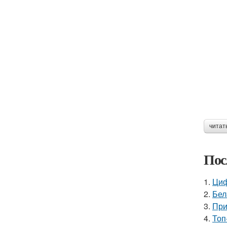
читат
Пос
1.
Циф
2.
Бел
3.
При
4.
Топ