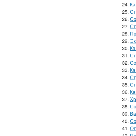
24.
Ка
25.
Ст
26.
Со
27.
Ст
28.
Пр
29.
Эк
30.
Ка
31.
Ст
32.
Со
33.
Ка
34.
Ст
35.
Ст
36.
Ка
37.
Хр
38.
Со
39.
Ва
40.
Со
41.
От
42.
Пр