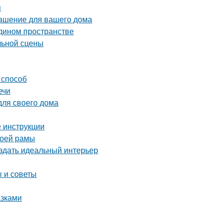
я
рашение для вашего дома
едином пространстве
льной сцены
 способ
ечи
для своего дома
 инструкции
воей рамы
оздать идеальный интерьер
 и советы
азками