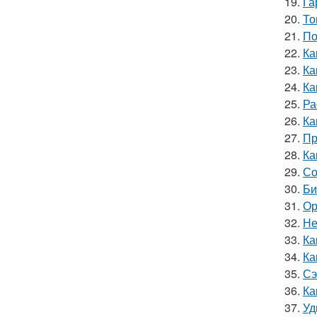
19.
Га
20.
То
21.
По
22.
Ка
23.
Ка
24.
Ка
25.
Ра
26.
Ка
27.
Пр
28.
Ка
29.
Со
30.
Би
31.
Ор
32.
Не
33.
Ка
34.
Ка
35.
Сэ
36.
Ка
37.
Уд