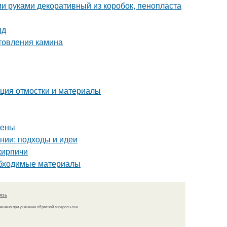
и руками декоративный из коробок, пенопласта
ид
отовления камина
кция отмостки и материалы
тены
нии: подходы и идеи
кирпичи
обходимые материалы
язь
решено при указании обратной гиперссылки.