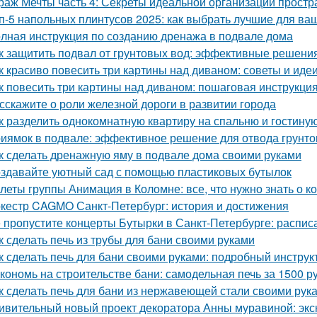
раж Мечты часть 4: Секреты идеальной организации простр
п-5 напольных плинтусов 2025: как выбрать лучшие для ва
лная инструкция по созданию дренажа в подвале дома
к защитить подвал от грунтовых вод: эффективные решени
к красиво повесить три картины над диваном: советы и иде
к повесить три картины над диваном: пошаговая инструкци
сскажите о роли железной дороги в развитии города
к разделить однокомнатную квартиру на спальню и гостину
иямок в подвале: эффективное решение для отвода грунто
к сделать дренажную яму в подвале дома своими руками
здавайте уютный сад с помощью пластиковых бутылок
леты группы Анимация в Коломне: все, что нужно знать о к
кестр CAGMO Санкт-Петербург: история и достижения
 пропустите концерты Бутырки в Санкт-Петербурге: распис
к сделать печь из трубы для бани своими руками
к сделать печь для бани своими руками: подробный инструк
кономь на строительстве бани: самодельная печь за 1500 р
к сделать печь для бани из нержавеющей стали своими рук
ивительный новый проект декоратора Анны муравиной: эк