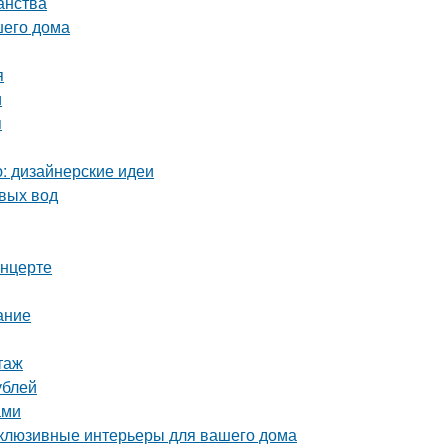
анства
шего дома
я
и
я
ю: дизайнерские идеи
вых вод
онцерте
ание
таж
ублей
ами
склюзивные интерьеры для вашего дома