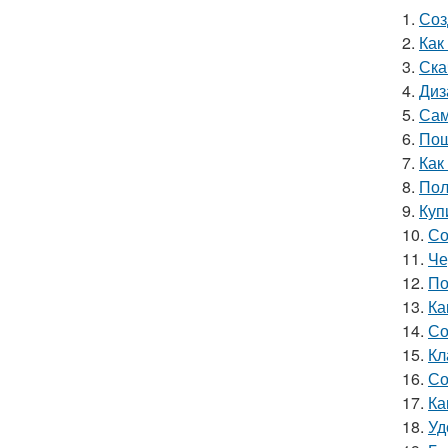
1.
Соз
2.
Как
3.
Ска
4.
Диз
5.
Сам
6.
Пош
7.
Как
8.
Пол
9.
Куп
10.
Со
11.
Че
12.
По
13.
Ка
14.
Со
15.
Кл
16.
Со
17.
Ка
18.
Уд