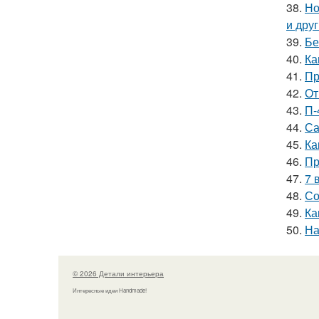
38.
Но
и дру
39.
Бе
40.
Ка
41.
Пр
42.
От
43.
П-
44.
Са
45.
Ка
46.
Пр
47.
7 
48.
Со
49.
Ка
50.
На
© 2026 Детали интерьера
Интересные идеи Handmade!