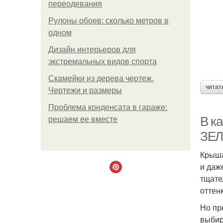
переодевания
Рулоны обоев: сколько метров в
одном
Дизайн интерьеров для
экстремальных видов спорта
Скамейки из дерева чертеж.
читат
Чертежи и размеры
Проблема конденсата в гараже:
В к
решаем ее вместе
ЗЕ
Крыша
и даж
тщате
оттен
Но пр
выбир