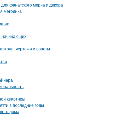
 для фанатского мерча и декора
ая методика
ающих
ля начинающих
я
артона: чертежи и советы
ство
айнера
иональность
ной квартиры
ятти в последние годы
ашего дома