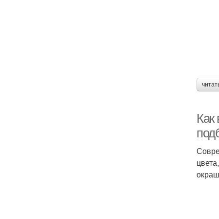
читат
Как
подб
Совре
цвета
окраш