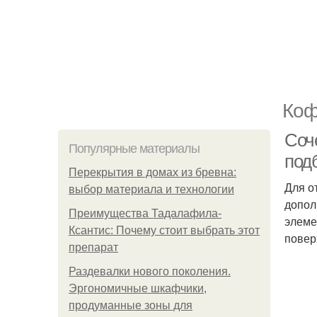
Коф
Соч
Популярные материалы
под
Перекрытия в домах из бревна:
Для о
выбор материала и технологии
допол
Преимущества Тадалафила-
элеме
Ксантис: Почему стоит выбрать этот
повер
препарат
Раздевалки нового поколения.
Эргономичные шкафчики,
продуманные зоны для