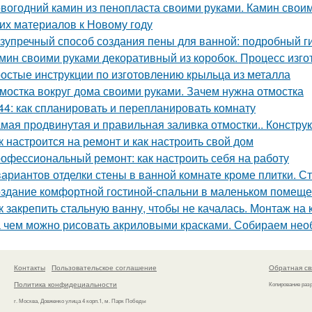
вогодний камин из пенопласта своими руками. Камин своим
гих материалов к Новому году
зупречный способ создания пены для ванной: подробный г
мин своими руками декоративный из коробок. Процесс изг
остые инструкции по изготовлению крыльца из металла
мостка вокруг дома своими руками. Зачем нужна отмостка
44: как спланировать и перепланировать комнату
мая продвинутая и правильная заливка отмостки.. Констру
к настроится на ремонт и как настроить свой дом
офессиональный ремонт: как настроить себя на работу
вариантов отделки стены в ванной комнате кроме плитки. С
здание комфортной гостиной-спальни в маленьком помеще
к закрепить стальную ванну, чтобы не качалась. Монтаж на 
 чем можно рисовать акриловыми красками. Собираем не
Контакты
Пользовательское соглашение
Обратная св
Политика конфидециальности
Копирование раз
г. Москва, Довженко улица 4 корп.1, м. Парк Победы