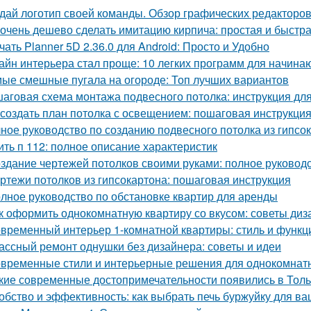
дай логотип своей команды. Обзор графических редакторов
 очень дешево сделать имитацию кирпича: простая и быстр
чать Planner 5D 2.36.0 для Android: Просто и Удобно
айн интерьера стал проще: 10 легких программ для начин
ые смешные пугала на огороде: Топ лучших вариантов
аговая схема монтажа подвесного потолка: инструкция д
 создать план потолка с освещением: пошаговая инструкци
ное руководство по созданию подвесного потолка из гипсок
ить п 112: полное описание характеристик
здание чертежей потолков своими руками: полное руковод
ртежи потолков из гипсокартона: пошаговая инструкция
лное руководство по обстановке квартир для аренды
к оформить однокомнатную квартиру со вкусом: советы диз
временный интерьер 1-комнатной квартиры: стиль и функц
ассный ремонт однушки без дизайнера: советы и идеи
временные стили и интерьерные решения для однокомнат
кие современные достопримечательности появились в Толь
обство и эффективность: как выбрать печь буржуйку для в