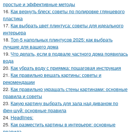
простые и эффективные методы
16.
Как вернуть блеск: советы по полировке глянцевого
пластика
17.
Как выбрать цвет плинтуса: советы для идеального
интерьера
18.
Топ-5 напольных плинтусов 2025: как выбрать
лучшие для вашего дома
19.
Что делать, если в подвале частного дома появилась
вода
20.
Как убрать воду с приямка: пошаговая инструкция
21.
Как правильно вешать картины: советы и
рекомендации
22.
Как правильно украшать стены картинами: основные
правила и советы
23.
Какую картину выбрать для зала над диваном по
фен-шуй: основные правила
24.
Headlines:
25.
Как разместить картины в интерьере: основные
правила