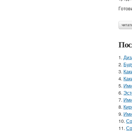
Готов
читат
Пос
1.
Диз
2.
Буд
3.
Как
4.
Как
5.
Ими
6.
Эст
7.
Ими
8.
Кир
9.
Ими
10.
Со
11.
Со