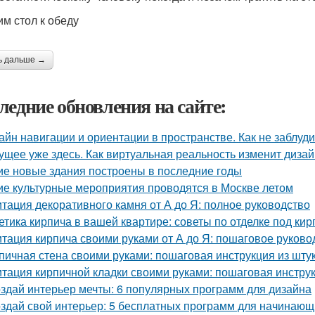
им стол к обеду
ь дальше →
ледние обновления на сайте:
айн навигации и ориентации в пространстве. Как не заблуд
ущее уже здесь. Как виртуальная реальность изменит диза
ие новые здания построены в последние годы
ие культурные мероприятия проводятся в Москве летом
тация декоративного камня от А до Я: полное руководство
етика кирпича в вашей квартире: советы по отделке под кир
тация кирпича своими руками от А до Я: пошаговое руково
пичная стена своими руками: пошаговая инструкция из шту
тация кирпичной кладки своими руками: пошаговая инстру
здай интерьер мечты: 6 популярных программ для дизайна
здай свой интерьер: 5 бесплатных программ для начинающ