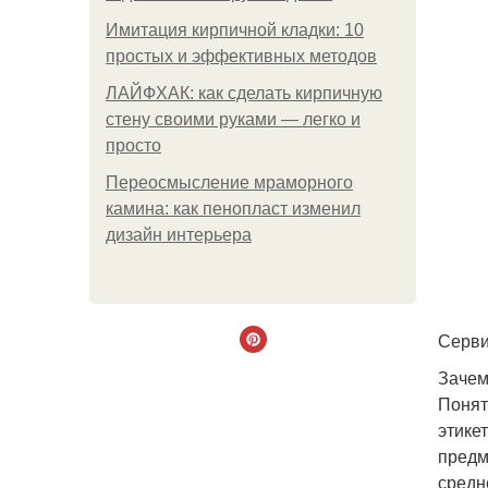
Имитация кирпичной кладки: 10
простых и эффективных методов
ЛАЙФХАК: как сделать кирпичную
стену своими руками — легко и
просто
Переосмысление мраморного
камина: как пенопласт изменил
дизайн интерьера
Серви
Зачем
Понят
этике
предм
средн