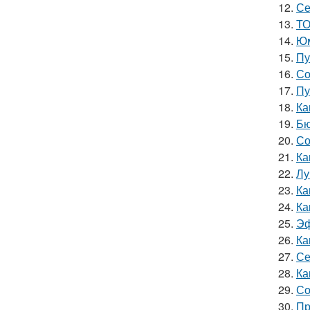
12.
Се
13.
ТО
14.
Юм
15.
Пу
16.
Со
17.
Пу
18.
Ка
19.
Бю
20.
Со
21.
Ка
22.
Лу
23.
Ка
24.
Ка
25.
Эф
26.
Ка
27.
Се
28.
Ка
29.
Со
30.
Пр