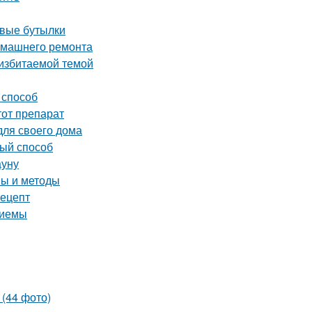
овые бутылки
домашнего ремонта
 избитаемой темой
 способ
тот препарат
для своего дома
вый способ
ауну
пы и методы
рецепт
риемы
 (44 фото)