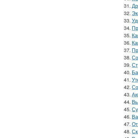
31.
Др
32.
Эк
33.
Уд
34.
Пр
35.
Ка
36.
Ка
37.
Пр
38.
Со
39.
Ст
40.
Ба
41.
Ут
42.
Со
43.
Ак
44.
Вы
45.
Су
46.
Ва
47.
От
48.
Ск