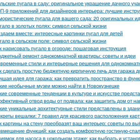
льские пугала в саду: оригинальное украшение дачного уча
П-9 приложений для дизайнеров интерьера: лучшие инстру
ористические пугала для вашего сада: 20 оригинальных и
гало в золотых полях: символ сельской жизни
здаем вместе: интересные картинки пугал для детей
гало в сельском поле: символ сельской жизни
к нарисовать пугало в огороде: пошаговая инструкция
джетный ремонт однокомнатной квартиры: советы и идеи
временные стили и интерьерные решения для однокомнат
к сделать простую бюджетную кирпичную печь для гаража д
чшая идея для гаража: как превратить пространство в фу
кие необычные музеи можно найти в Новокузнецке
кие современные тенденции в культуре и искусстве предс
фективный отвод воды от подвала: как защитить дом от н
кие уникальные архитектурные стили представлены в здан
креты вешалки: 7 правил для красивого расположения кар
к картины на стену преобразят ваш интерьер: советы по в
вмещение функций: как создать комфортную гостиную-спа
иямок для насоса в цокольном этаже: как выбрать и устано