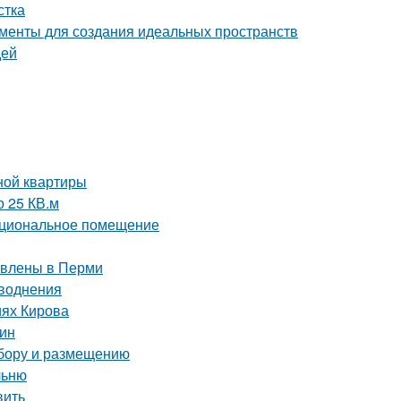
стка
менты для создания идеальных пространств
дей
ной квартиры
о 25 КВ.м
нкциональное помещение
тавлены в Перми
аводнения
иях Кирова
тин
ыбору и размещению
льню
вить