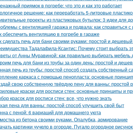
енажный приямок в погребе: что это и как это работает
ологичное решение: как переработать 5-литровые пластик
ивительные проекты из пластиковых бутылок: 3 идеи для 
облемы с вентиляцией гаража и подвала: как справиться с
к обеспечить вентиляцию в погребе в гараже
к сделать печь для бани своими руками: простой и дешевый
еимущества Тадалафила-Ксантис: Почему стоит выбрать э
веты от Анны Муравиной: как правильно выбирать мебель 
роим печь для бани из трубы за один день: простой и деше
нная печь из трубы: простой способ создать собственный с
епление каркаса с помощью пенопласта: основные принци
здай свою собственную твёрдую пену для ванны: простой 
риловые краски для росписи стен: основные принципы и п
бор красок для росписи стен: все, что нужно знать
хая пена для ванны: простой способ улучшить свой быт
нна с пеной: 6 вариаций для домашнего уюта
мостка из бетона своими руками. Опалубка, армирование
ачать картинки чучело в огороде. Пугало огородное рисунок