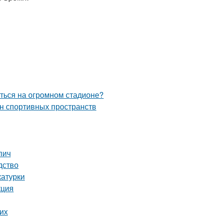
иться на огромном стадионе?
йн спортивных пространств
пич
дство
катурки
кция
их