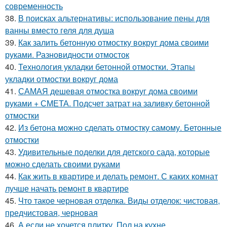
современность
38.
В поисках альтернативы: использование пены для
ванны вместо геля для душа
39.
Как залить бетонную отмостку вокруг дома своими
руками. Разновидности отмосток
40.
Технология укладки бетонной отмостки. Этапы
укладки отмостки вокруг дома
41.
САМАЯ дешевая отмостка вокруг дома своими
руками + СМЕТА. Подсчет затрат на заливку бетонной
отмостки
42.
Из бетона можно сделать отмостку самому. Бетонные
отмостки
43.
Удивительные поделки для детского сада, которые
можно сделать своими руками
44.
Как жить в квартире и делать ремонт. С каких комнат
лучше начать ремонт в квартире
45.
Что такое черновая отделка. Виды отделок: чистовая,
предчистовая, черновая
46.
А если не хочется плитку. Пол на кухне