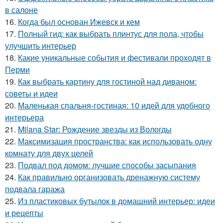
в салоне
16.
Когда был основан Ижевск и кем
17.
Полный гид: как выбрать плинтус для пола, чтобы
улучшить интерьер
18.
Какие уникальные события и фестивали проходят в
Перми
19.
Как выбрать картину для гостиной над диваном:
советы и идеи
20.
Маленькая спальня-гостиная: 10 идей для удобного
интерьера
21.
Milana Star: Рождение звезды из Вологды
22.
Максимизация пространства: как использовать одну
комнату для двух целей
23.
Подвал под домом: лучшие способы засыпания
24.
Как правильно организовать дренажную систему
подвала гаража
25.
Из пластиковых бутылок в домашний интерьер: идеи
и рецепты