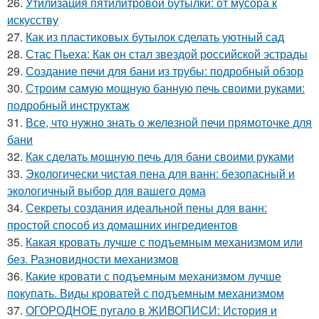
26.
Утилизация пятилитровой бутылки: от мусора к
искусству
27.
Как из пластиковых бутылок сделать уютный сад
28.
Стас Пьеха: Как он стал звездой российской эстрады
29.
Создание печи для бани из трубы: подробный обзор
30.
Строим самую мощную банную печь своими руками:
подробный инструктаж
31.
Все, что нужно знать о железной печи прямоточке для
бани
32.
Как сделать мощную печь для бани своими руками
33.
Экологически чистая пена для ванн: безопасный и
экологичный выбор для вашего дома
34.
Секреты создания идеальной пены для ванн:
простой способ из домашних ингредиентов
35.
Какая кровать лучше с подъемным механизмом или
без. Разновидности механизмов
36.
Какие кровати с подъемным механизмом лучше
покупать. Виды кроватей с подъемным механизмом
37.
ОГОРОДНОЕ пугало в ЖИВОПИСИ: История и