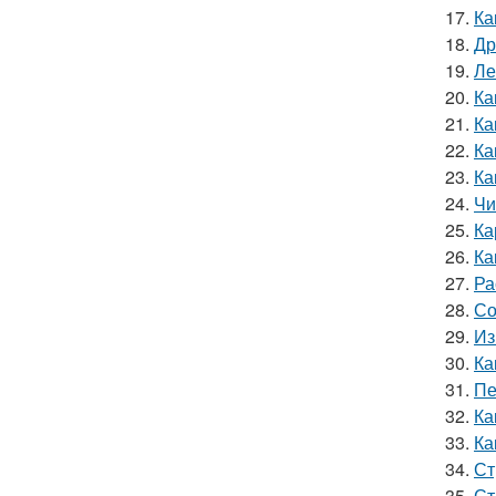
17.
Ка
18.
Др
19.
Ле
20.
Ка
21.
Ка
22.
Ка
23.
Ка
24.
Чи
25.
Ка
26.
Ка
27.
Ра
28.
Со
29.
Из
30.
Ка
31.
Пе
32.
Ка
33.
Ка
34.
Ст
35.
Ст