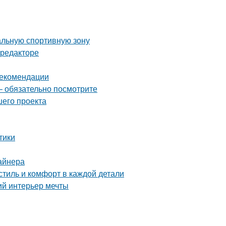
альную спортивную зону
-редакторе
рекомендации
– обязательно посмотрите
шего проекта
тики
айнера
тиль и комфорт в каждой детали
ий интерьер мечты