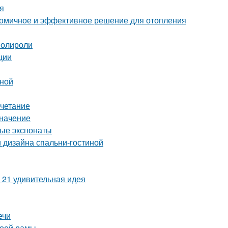
я
ономичное и эффективное решение для отопления
полироли
ции
иной
очетание
значение
ные экспонаты
 дизайна спальни-гостиной
 21 удивительная идея
ечи
воей рамы