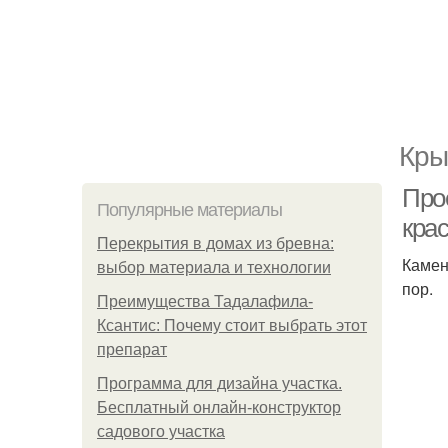
Кры
Про
Популярные материалы
кра
Перекрытия в домах из бревна:
Камен
выбор материала и технологии
пор.
Преимущества Тадалафила-
Ксантис: Почему стоит выбрать этот
препарат
Программа для дизайна участка.
Бесплатный онлайн-конструктор
садового участка