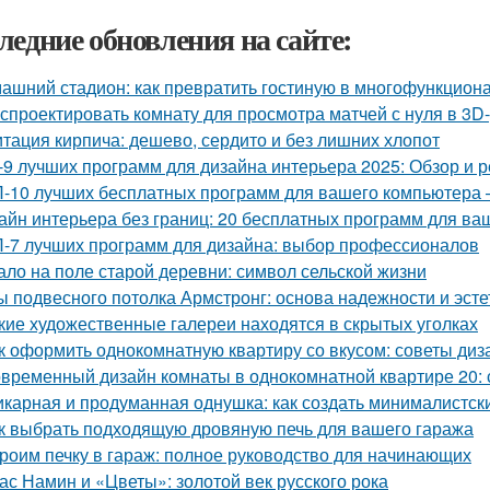
ледние обновления на сайте:
ашний стадион: как превратить гостиную в многофункцион
 спроектировать комнату для просмотра матчей с нуля в 3D
тация кирпича: дешево, сердито и без лишних хлопот
-9 лучших программ для дизайна интерьера 2025: Обзор и 
-10 лучших бесплатных программ для вашего компьютера 
айн интерьера без границ: 20 бесплатных программ для ва
-7 лучших программ для дизайна: выбор профессионалов
ало на поле старой деревни: символ сельской жизни
ы подвесного потолка Армстронг: основа надежности и эсте
кие художественные галереи находятся в скрытых уголках
к оформить однокомнатную квартиру со вкусом: советы диз
временный дизайн комнаты в однокомнатной квартире 20: с
карная и продуманная однушка: как создать минималистск
к выбрать подходящую дровяную печь для вашего гаража
роим печку в гараж: полное руководство для начинающих
ас Намин и «Цветы»: золотой век русского рока