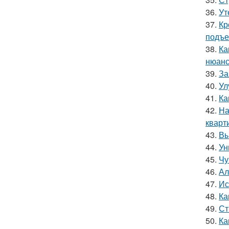
36.
Ут
37.
Кр
подъ
38.
Ка
нюанс
39.
За
40.
Ул
41.
Ка
42.
На
кварт
43.
Вы
44.
Ун
45.
Чу
46.
Ал
47.
Ис
48.
Ка
49.
Ст
50.
Ка