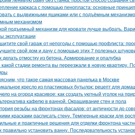
епление каркаса с помощью пенопласта: основные принци
овать с выдвижными ящиками или с подъёмным механизмом.
емным механизмом
кой подъемный механизм для кровати лучше выбрать. Вар
ы эксплуатации
щитите свой гараж от непогоды с помощью профлиста: про
учшите свой дом и дачу с помощью этих 7 полезных штуков
к делать отмостку из бетона. Армирование и опалубка
 какой стадии ремонта вы переезжали в новую квартиру. П
иры
ясним, что такое самая массовая панелька в Москве
икальное кресло из пластиковых бутылок: рецепт для дома
чело на огород красивое: как создать уютный уголок на при
ьтернатива кафелю в ванной. Окрашивание стен и пола
тория резьбы на фронтонах фасадов: от античности до со
кими красками расписать стену. Темперные краски для росп
ильные и практичные решения для отделки фронтона частн
к правильно установить ванну. Последовательность устано