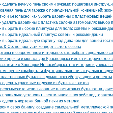
к сделать вечную печь своими руками: пошаговая инструкци
овяная печь для гаража с принудительной конвекцией: эк
гко и безопасно: как убрать царапины с пластиковых вещей
к удалить царапины с пластика салона автомобиля: выбор 
к выбрать высокие плинтусы для пола: советы и рекоменда
к выбрать идеальный плинтус: советы и рекомендации
к выбрать идеальную картину над диваном для вашей гост
ж & Co: не пропусти концерты этого сезона
ртины в современном интерьере: как выбрать идеальное с
кие церкви и монастыри Красноярска имеют историческое 
сскажите о Зоопарке Новосибирска: его история и уникаль
вмещение комфорта и функциональности: актуальные идеи
 пластиковых бутылок в домашнюю уборку: идеи и рецепты
к сделать красивые поделки из бутылки 1 литра
реосмыслите использование пластиковых бутылок на даче:
к правильно установить вентиляцию в погребе под гаражом
к сделать чертежи банной печи из металла
роим свою банину: создание самодельной металлической п
роим ленивую раму без станка: простой способ создания с