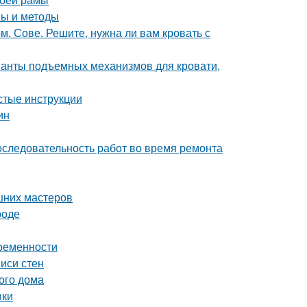
пы и методы
 Сове. Решите, нужна ли вам кровать с
ианты подъемных механизмов для кровати,
стые инструкции
ин
оследовательность работ во время ремонта
шних мастеров
роде
временности
иси стен
ого дома
вки