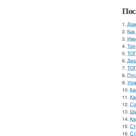
Пос
1.
Дом
2.
Как
3.
Ими
4.
Топ
5.
ТОП
6.
Диз
7.
ТОП
8.
Пуг
9.
Узл
10.
Ка
11.
Ка
12.
Со
13.
Ши
14.
Ка
15.
Ст
16.
Ст