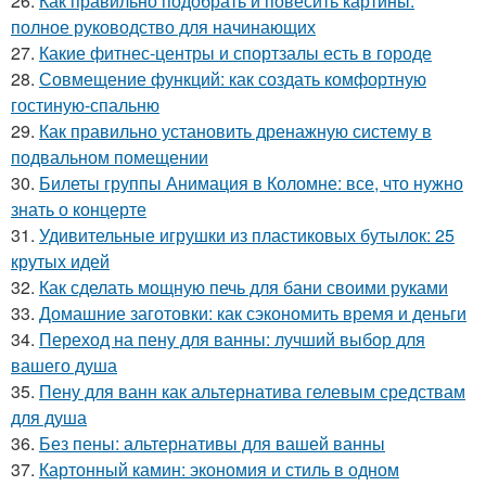
26.
Как правильно подобрать и повесить картины:
полное руководство для начинающих
27.
Какие фитнес-центры и спортзалы есть в городе
28.
Совмещение функций: как создать комфортную
гостиную-спальню
29.
Как правильно установить дренажную систему в
подвальном помещении
30.
Билеты группы Анимация в Коломне: все, что нужно
знать о концерте
31.
Удивительные игрушки из пластиковых бутылок: 25
крутых идей
32.
Как сделать мощную печь для бани своими руками
33.
Домашние заготовки: как сэкономить время и деньги
34.
Переход на пену для ванны: лучший выбор для
вашего душа
35.
Пену для ванн как альтернатива гелевым средствам
для душа
36.
Без пены: альтернативы для вашей ванны
37.
Картонный камин: экономия и стиль в одном